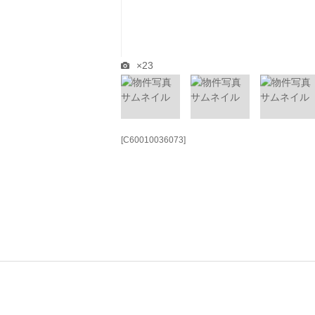
×23
[C60010036073]