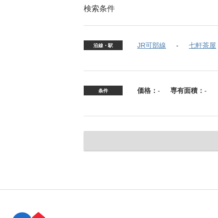
検索条件
JR可部線
七軒茶屋
沿線・駅
価格：
-
専有面積：
-
条件