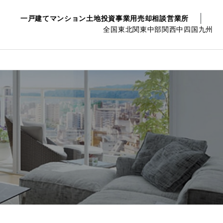
一戸建て
マンション
土地
投資事業用
売却相談
営業所
全国
東北
関東
中部
関西
中四国
九州