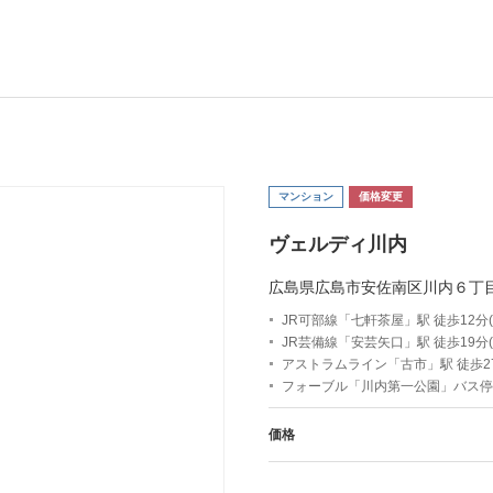
マンション
価格変更
ヴェルディ川内
広島県広島市安佐南区川内６丁
JR可部線「七軒茶屋」駅 徒歩12分(約
JR芸備線「安芸矢口」駅 徒歩19分(約
アストラムライン「古市」駅 徒歩27分
フォーブル「川内第一公園」バス停
価格