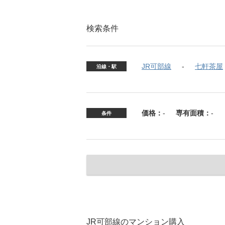
検索条件
JR可部線
七軒茶屋
沿線・駅
価格：
-
専有面積：
-
条件
JR可部線のマンション購入