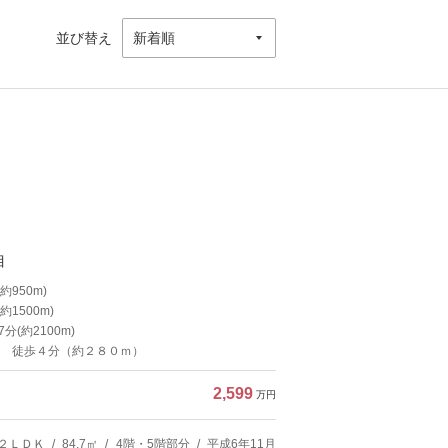
並び替え
目
950m)
1500m)
(約2100m)
 徒歩４分（約２８０ｍ）
2,599
万円
２ＬＤＫ
84.7㎡
4階・5階部分
平成6年11月