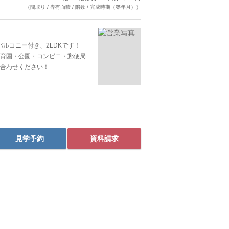
（間取り / 専有面積 / 階数 / 完成時期（築年月））
バルコニー付き、2LDKです！
育園・公園・コンビニ・郵便局
合わせください！
見学予約
資料請求