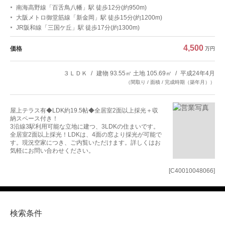
南海高野線「百舌鳥八幡」駅 徒歩12分(約950m)
大阪メトロ御堂筋線「新金岡」駅 徒歩15分(約1200m)
JR阪和線「三国ケ丘」駅 徒歩17分(約1300m)
4,500
価格
万円
３ＬＤＫ
建物 93.55㎡ 土地 105.69㎡
平成24年4月
（間取り / 面積 / 完成時期（築年月））
屋上テラス有◆LDK約19.5帖◆全居室2面以上採光＋収
納スペース付き！
3沿線3駅利用可能な立地に建つ、3LDKの住まいです。
全居室2面以上採光！LDKは、4面の窓より採光が可能で
す。現況空家につき、ご内覧いただけます。詳しくはお
気軽にお問い合わせください。
[C40010048066]
検索条件