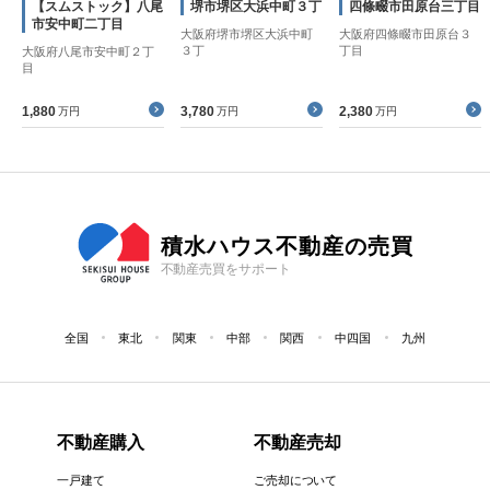
【スムストック】八尾
堺市堺区大浜中町３丁
四條畷市田原台三丁目
市安中町二丁目
大阪府堺市堺区大浜中町
大阪府四條畷市田原台３
３丁
丁目
大阪府八尾市安中町２丁
目
1,880
3,780
2,380
万円
万円
万円
積水ハウス不動産の売買
不動産売買をサポート
全国
東北
関東
中部
関西
中四国
九州
不動産購入
不動産売却
一戸建て
ご売却について