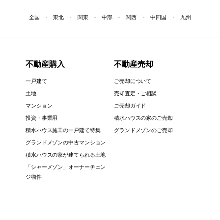
全国
東北
関東
中部
関西
中四国
九州
不動産購入
不動産売却
一戸建て
ご売却について
土地
売却査定・ご相談
マンション
ご売却ガイド
投資・事業用
積水ハウスの家のご売却
積水ハウス施工の一戸建て特集
グランドメゾンのご売却
グランドメゾンの中古マンション
積水ハウスの家が建てられる土地
「シャーメゾン」オーナーチェン
ジ物件