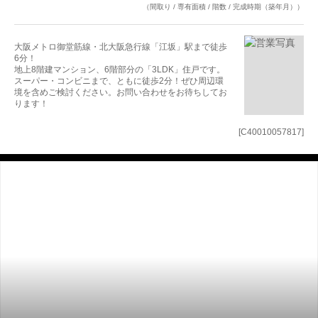
（間取り / 専有面積 / 階数 / 完成時期（築年月））
大阪メトロ御堂筋線・北大阪急行線「江坂」駅まで徒歩
6分！
地上8階建マンション、6階部分の「3LDK」住戸です。
スーパー・コンビニまで、ともに徒歩2分！ぜひ周辺環
境を含めご検討ください。お問い合わせをお待ちしてお
ります！
[C40010057817]