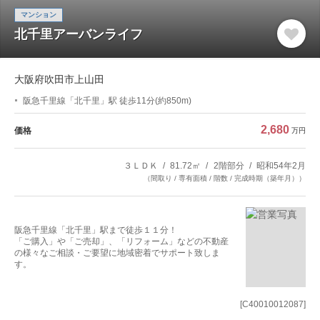
マンション
北千里アーバンライフ
大阪府吹田市上山田
阪急千里線「北千里」駅 徒歩11分(約850m)
2,680
価格
万円
３ＬＤＫ
81.72㎡
2階部分
昭和54年2月
（間取り / 専有面積 / 階数 / 完成時期（築年月））
阪急千里線「北千里」駅まで徒歩１１分！
「ご購入」や「ご売却」、「リフォーム」などの不動産
の様々なご相談・ご要望に地域密着でサポート致しま
す。
[C40010012087]