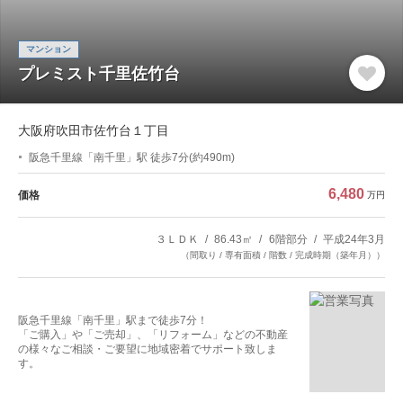
マンション
プレミスト千里佐竹台
大阪府吹田市佐竹台１丁目
阪急千里線「南千里」駅 徒歩7分(約490m)
6,480
価格
万円
３ＬＤＫ
86.43㎡
6階部分
平成24年3月
（間取り / 専有面積 / 階数 / 完成時期（築年月））
阪急千里線「南千里」駅まで徒歩7分！
「ご購入」や「ご売却」、「リフォーム」などの不動産
の様々なご相談・ご要望に地域密着でサポート致しま
す。