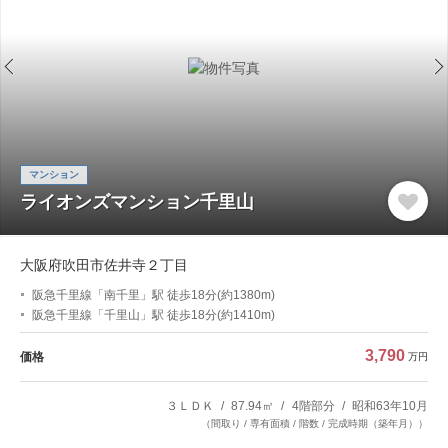
マンション
ライオンズマンション千里山
大阪府吹田市佐井寺２丁目
阪急千里線「南千里」駅 徒歩18分(約1380m)
阪急千里線「千里山」駅 徒歩18分(約1410m)
3,790
価格
万円
３ＬＤＫ
87.94㎡
4階部分
昭和63年10月
（間取り / 専有面積 / 階数 / 完成時期（築年月））