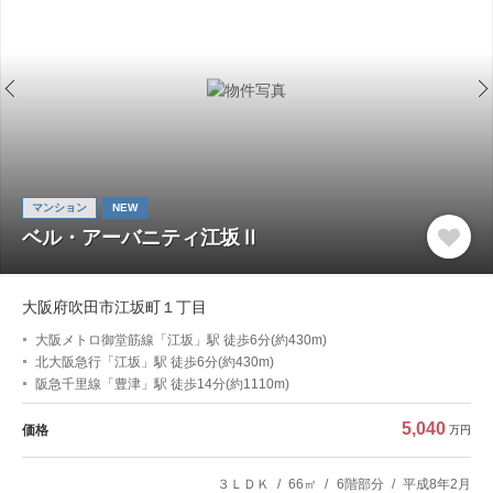
マンション
NEW
ベル・アーバニティ江坂Ⅱ
大阪府吹田市江坂町１丁目
大阪メトロ御堂筋線「江坂」駅 徒歩6分(約430m)
北大阪急行「江坂」駅 徒歩6分(約430m)
阪急千里線「豊津」駅 徒歩14分(約1110m)
5,040
価格
万円
３ＬＤＫ
66㎡
6階部分
平成8年2月