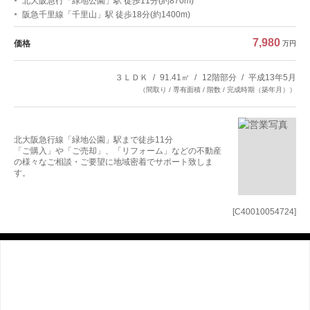
北大阪急行「緑地公園」駅 徒歩11分(約870m)
阪急千里線「千里山」駅 徒歩18分(約1400m)
7,980
価格
万円
３ＬＤＫ
91.41㎡
12階部分
平成13年5月
（間取り / 専有面積 / 階数 / 完成時期（築年月））
北大阪急行線「緑地公園」駅まで徒歩11分
「ご購入」や「ご売却」、「リフォーム」などの不動産
の様々なご相談・ご要望に地域密着でサポート致しま
す。
[C40010054724]