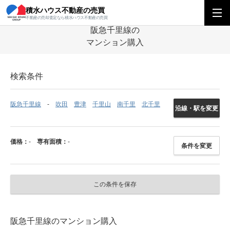
積水ハウス不動産の売買
積水ハウス不動産の売買
関西エリア
マンション
大阪府
阪急千里線の
不動産の売却査定なら積水ハウス不動産の売買
阪急千里線の
マンション購入
検索条件
阪急千里線
吹田
豊津
千里山
南千里
北千里
沿線・駅を変更
価格：
-
専有面積：
-
条件を変更
この条件を保存
阪急千里線のマンション購入