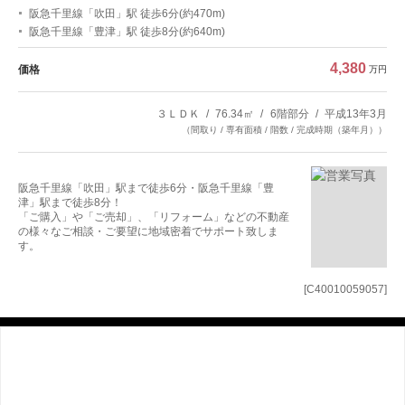
阪急千里線「吹田」駅 徒歩6分(約470m)
阪急千里線「豊津」駅 徒歩8分(約640m)
4,380
価格
万円
３ＬＤＫ
76.34㎡
6階部分
平成13年3月
（間取り / 専有面積 / 階数 / 完成時期（築年月））
阪急千里線「吹田」駅まで徒歩6分・阪急千里線「豊
津」駅まで徒歩8分！
「ご購入」や「ご売却」、「リフォーム」などの不動産
の様々なご相談・ご要望に地域密着でサポート致しま
す。
[C40010059057]