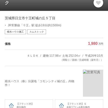
ク
茨城県日立市十王町城の丘５丁目
JR常磐線「十王」駅 徒歩19分(約1500m)
積水ハウス施工
スムストック
1,980
価格
万円
４ＬＤＫ
建物 117.98㎡ 土地 252.04㎡
平成26年10月
（間取り / 面積 / 完成時期（築年月））
積水ハウス（株）分譲地「コモンシティ城の丘」内物
件！
【フラット35】
【フラット35】Ｓ
適合物件
金利プランA適合物件