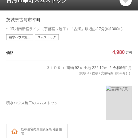
古河市幸町スムストック
茨城県古河市幸町
JR湘南新宿ライン（宇都宮～逗子）「古河」駅 徒歩17分(約1300m)
積水ハウス施工
スムストック
4,980
価格
万円
３ＬＤＫ
建物 92㎡ 土地 222.12㎡
令和6年1月
（間取り / 面積 / 完成時期（築年月））
積水ハウス施工のスムストック
既存住宅売買瑕疵保険
適合住
宅