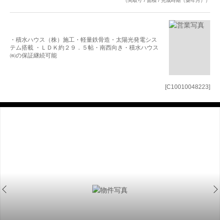
（間取り / 面積 / 完成時期（築年月））
・積水ハウス（株）施工・軽量鉄骨造・太陽光発電シス
テム搭載 ・ＬＤＫ約２９．５帖・南西向き・積水ハウス
㈱の保証継続可能
[C10010048223]