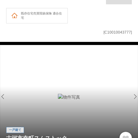
既存住宅売買瑕疵保険
適合住
宅
[C10010043777]
一戸建て