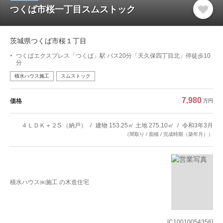
つくば市桜一丁目スムストック
茨城県つくば市桜１丁目
つくばエクスプレス「つくば」駅 バス20分「天久保四丁目北」停徒歩10
分
積水ハウス施工
スムストック
7,980
価格
万円
４ＬＤＫ＋２S （納戸）
建物 153.25㎡ 土地 275.10㎡
令和3年3月
（間取り / 面積 / 完成時期（築年月））
積水ハウス㈱施工 の木造住宅
[C10010054356]