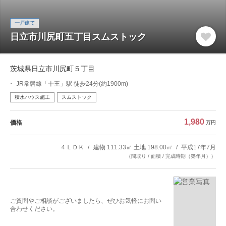
一戸建て
日立市川尻町五丁目スムストック
茨城県日立市川尻町５丁目
JR常磐線「十王」駅 徒歩24分(約1900m)
積水ハウス施工
スムストック
1,980
価格
万円
４ＬＤＫ
建物 111.33㎡ 土地 198.00㎡
平成17年7月
（間取り / 面積 / 完成時期（築年月））
ご質問やご相談がございましたら、ぜひお気軽にお問い
合わせください。