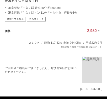
茨城県牛久市南５丁目
JR常磐線「牛久」駅 徒歩25分(約2000m)
JR常磐線「牛久」駅 バス11分「向台中央」停徒歩3分
積水ハウス施工
スムストック
2,980
価格
万円
２ＬＤＫ
建物 117.42㎡ 土地 264.05㎡
平成22年2月
（間取り / 面積 / 完成時期（築年月））
ご質問やご相談がございましたら、ぜひお気軽にお問い
合わせください。
[C10010032509]