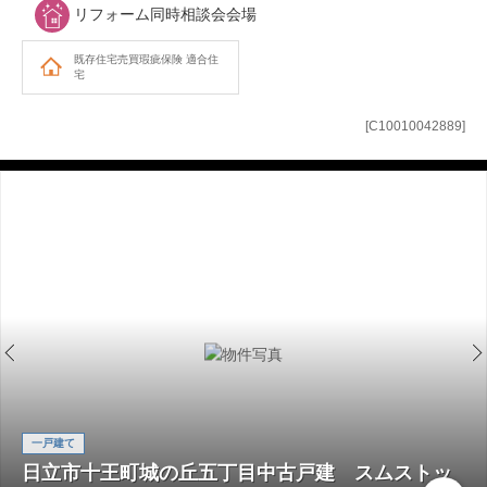
リフォーム同時相談会会場
既存住宅売買瑕疵保険
適合住
宅
[C10010042889]
一戸建て
日立市十王町城の丘五丁目中古戸建 スムストッ