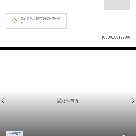
既存住宅売買瑕疵保険
適合住
宅
[C10010012980]
一戸建て