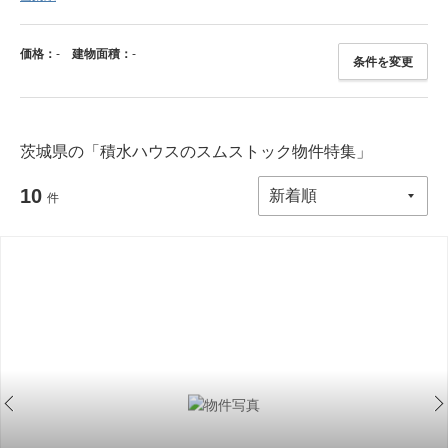
価格：
-
建物面積：
-
条件を変更
茨城県の「積水ハウスのスムストック物件特集」
10
件