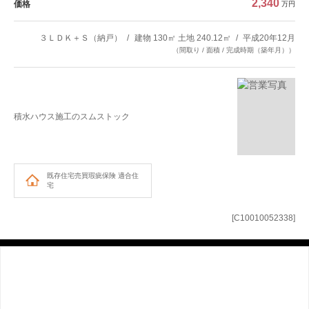
2,340
価格
万円
３ＬＤＫ＋Ｓ（納戸）
建物 130㎡ 土地 240.12㎡
平成20年12月
（間取り / 面積 / 完成時期（築年月））
積水ハウス施工のスムストック
既存住宅売買瑕疵保険
適合住
宅
[C10010052338]