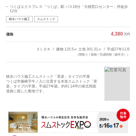
つくばエクスプレス「つくば」駅 バス18分「大穂窓口センター」停徒歩
12分
積水ハウス施工
スムストック
4,380
価格
万円
３ＬＤＫ
建物 125.5㎡ 土地 301.31㎡
平成27年11月
（間取り / 面積 / 完成時期（築年月））
積水ハウス施工スムストック「里楽」タイプの平屋
つくば市篠崎字牛ノ入に位置する木造スムストック「里
楽」タイプの平屋。平成27年築。約91.14坪の南北両面
道路に面した敷地です。