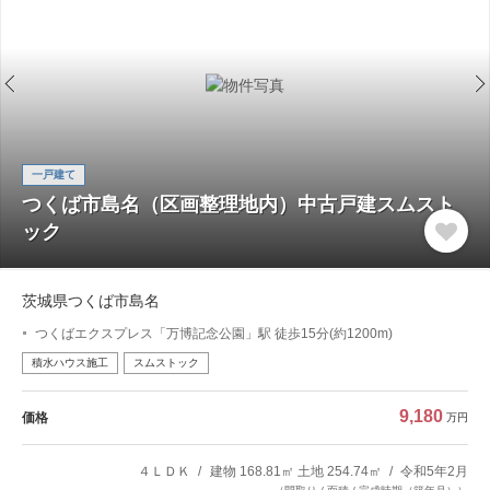
一戸建て
つくば市島名（区画整理地内）中古戸建スムスト
ック
茨城県つくば市島名
つくばエクスプレス「万博記念公園」駅 徒歩15分(約1200m)
積水ハウス施工
スムストック
9,180
価格
万円
４ＬＤＫ
建物 168.81㎡ 土地 254.74㎡
令和5年2月