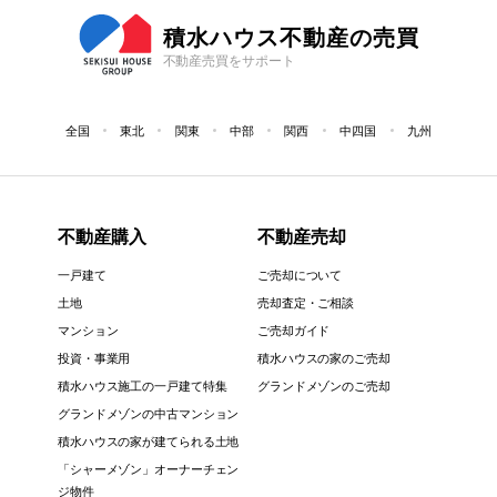
積水ハウス不動産の売買
不動産売買をサポート
全国
東北
関東
中部
関西
中四国
九州
不動産購入
不動産売却
一戸建て
ご売却について
土地
売却査定・ご相談
マンション
ご売却ガイド
投資・事業用
積水ハウスの家のご売却
積水ハウス施工の一戸建て特集
グランドメゾンのご売却
グランドメゾンの中古マンション
積水ハウスの家が建てられる土地
「シャーメゾン」オーナーチェン
ジ物件