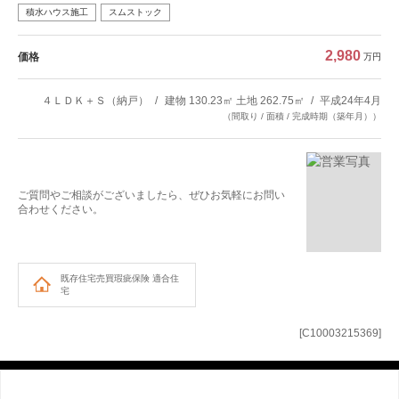
積水ハウス施工
スムストック
2,980
価格
万円
４ＬＤＫ＋Ｓ（納戸）
建物 130.23㎡ 土地 262.75㎡
平成24年4月
（間取り / 面積 / 完成時期（築年月））
ご質問やご相談がございましたら、ぜひお気軽にお問い
合わせください。
既存住宅売買瑕疵保険
適合住
宅
[C10003215369]