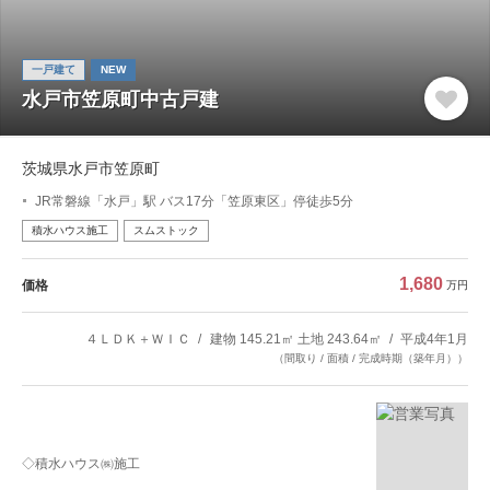
一戸建て
NEW
水戸市笠原町中古戸建
茨城県水戸市笠原町
JR常磐線「水戸」駅 バス17分「笠原東区」停徒歩5分
積水ハウス施工
スムストック
1,680
価格
万円
４ＬＤＫ＋ＷＩＣ
建物 145.21㎡ 土地 243.64㎡
平成4年1月
（間取り / 面積 / 完成時期（築年月））
◇積水ハウス㈱施工