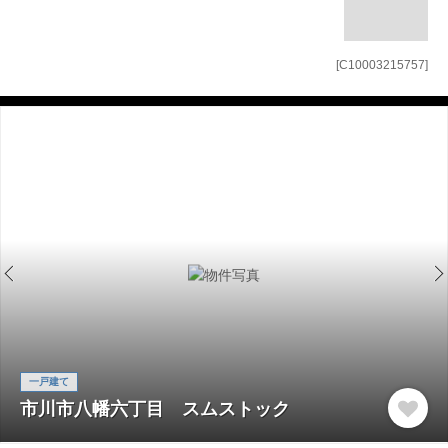
[C10003215757]
一戸建て
市川市八幡六丁目 スムストック