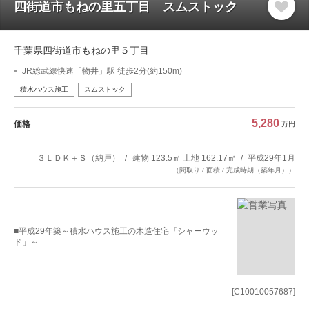
四街道市もねの里五丁目 スムストック
千葉県四街道市もねの里５丁目
JR総武線快速「物井」駅 徒歩2分(約150m)
積水ハウス施工
スムストック
5,280
価格
万円
３ＬＤＫ＋Ｓ（納戸）
建物 123.5㎡ 土地 162.17㎡
平成29年1月
（間取り / 面積 / 完成時期（築年月））
■平成29年築～積水ハウス施工の木造住宅「シャーウッ
ド」～
[C10010057687]