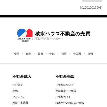
[C10010027503]
積水ハウス不動産の売買
不動産売買をサポート
全国
東北
関東
中部
関西
中四国
九州
不動産購入
不動産売却
一戸建て
ご売却について
土地
売却査定・ご相談
マンション
ご売却ガイド
投資・事業用
積水ハウスの家のご売却