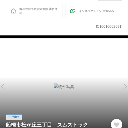
既存住宅売買瑕疵保険
適合住
インスペクション
実施済み
宅
[C10010052591]
一戸建て
船橋市松が丘三丁目 スムストック