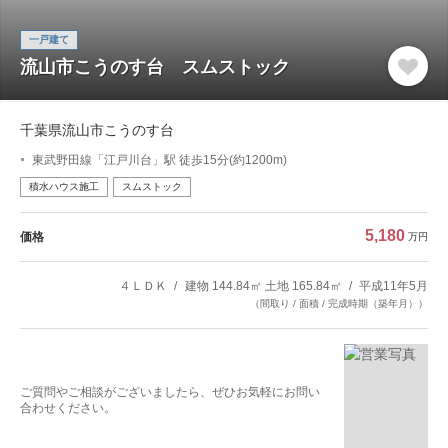
一戸建て
流山市こうのす台 スムストック
千葉県流山市こうのす台
東武野田線「江戸川台」駅 徒歩15分(約1200m)
積水ハウス施工
スムストック
5,180
価格
万円
４ＬＤＫ
建物 144.84㎡ 土地 165.84㎡
平成11年5月
（間取り / 面積 / 完成時期（築年月））
ご質問やご相談がございましたら、ぜひお気軽にお問い
合わせください。