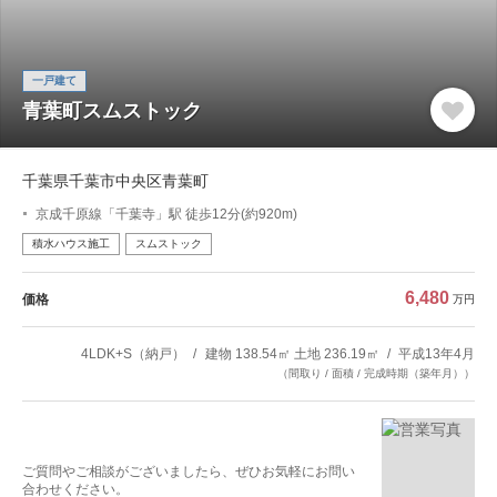
一戸建て
青葉町スムストック
千葉県千葉市中央区青葉町
京成千原線「千葉寺」駅 徒歩12分(約920m)
積水ハウス施工
スムストック
6,480
価格
万円
4LDK+S（納戸）
建物 138.54㎡ 土地 236.19㎡
平成13年4月
（間取り / 面積 / 完成時期（築年月））
ご質問やご相談がございましたら、ぜひお気軽にお問い
合わせください。