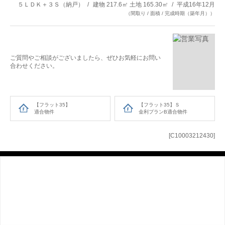
５ＬＤＫ＋３Ｓ（納戸）
建物 217.6㎡ 土地 165.30㎡
平成16年12月
（間取り / 面積 / 完成時期（築年月））
ご質問やご相談がございましたら、ぜひお気軽にお問い
合わせください。
【フラット35】
【フラット35】Ｓ
適合物件
金利プランB適合物件
[C10003212430]