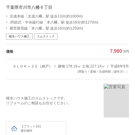
千葉県市川市八幡６丁目
京成本線「京成八幡」駅 徒歩13分(約1000m)
JR総武・中央緩行線「本八幡」駅 徒歩16分(約1270m)
都営新宿線「本八幡」駅 徒歩16分(約1250m)
積水ハウス施工
スムストック
7,980
価格
万円
４ＬＤＫ＋３Ｓ（納戸）
建物 178.16㎡ 土地 227.14㎡
平成8年9月
（間取り / 面積 / 完成時期（築年月））
積水ハウス施工のスムストックです。
リフォームのご相談もお任せください。
【フラット35】
適合物件