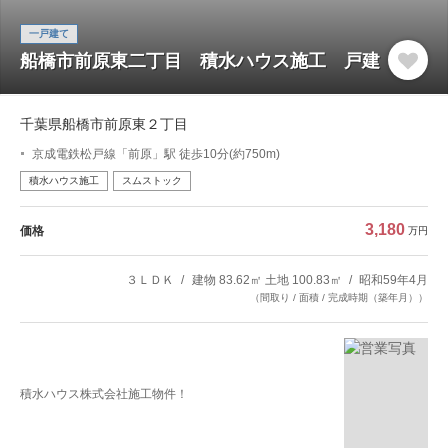
一戸建て
船橋市前原東二丁目 積水ハウス施工 戸建
千葉県船橋市前原東２丁目
京成電鉄松戸線「前原」駅 徒歩10分(約750m)
積水ハウス施工
スムストック
3,180
価格
万円
３ＬＤＫ
建物 83.62㎡ 土地 100.83㎡
昭和59年4月
（間取り / 面積 / 完成時期（築年月））
積水ハウス株式会社施工物件！