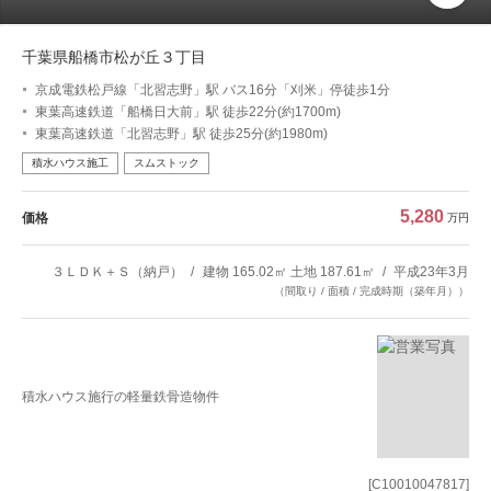
千葉県船橋市松が丘３丁目
京成電鉄松戸線「北習志野」駅 バス16分「刈米」停徒歩1分
東葉高速鉄道「船橋日大前」駅 徒歩22分(約1700m)
東葉高速鉄道「北習志野」駅 徒歩25分(約1980m)
積水ハウス施工
スムストック
5,280
価格
万円
３ＬＤＫ＋Ｓ（納戸）
建物 165.02㎡ 土地 187.61㎡
平成23年3月
（間取り / 面積 / 完成時期（築年月））
積水ハウス施行の軽量鉄骨造物件
[C10010047817]