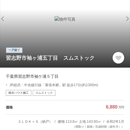
一戸建て
習志野市袖ヶ浦五丁目 スムストック
千葉県習志野市袖ケ浦５丁目
JR総武・中央緩行線「幕張本郷」駅 徒歩17分(約1300m)
積水ハウス施工
スムストック
6,880
価格
万円
３ＬＤＫ＋Ｓ（納戸）
建物 113.8㎡ 土地 143.93㎡
令和2年1月
（間取り / 面積 / 完成時期（築年月））