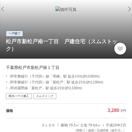
一戸建て
松戸市新松戸南一丁目 戸建住宅（スムストッ
ク）
千葉県松戸市新松戸南１丁目
JR常磐緩行（千代田）線「馬橋」駅 徒歩14分(約1080m)
JR常磐緩行（千代田）線「新松戸」駅 徒歩15分(約1190m)
JR武蔵野線「新松戸」駅 徒歩15分(約1190m)
積水ハウス施工
スムストック
3,280
価格
万円
３ＬＤＫ
建物 79.5㎡ 土地 79.64㎡
平成20年2月
（間取り / 面積 / 完成時期（築年月））