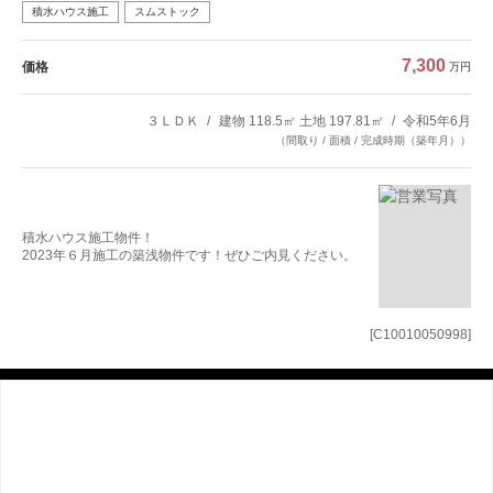
積水ハウス施工
スムストック
7,300
価格
万円
３ＬＤＫ
建物 118.5㎡ 土地 197.81㎡
令和5年6月
（間取り / 面積 / 完成時期（築年月））
積水ハウス施工物件！
2023年６月施工の築浅物件です！ぜひご内見ください。
[C10010050998]