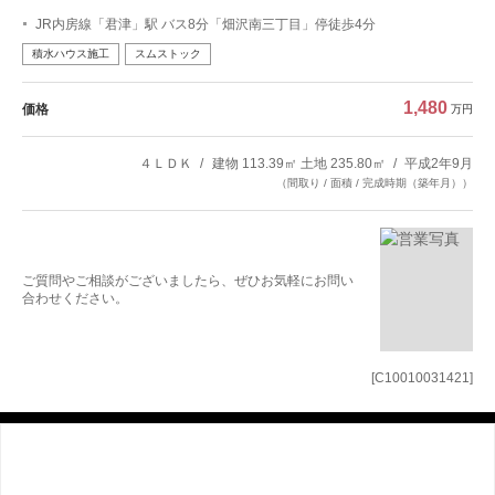
JR内房線「君津」駅 バス8分「畑沢南三丁目」停徒歩4分
積水ハウス施工
スムストック
1,480
価格
万円
４ＬＤＫ
建物 113.39㎡ 土地 235.80㎡
平成2年9月
（間取り / 面積 / 完成時期（築年月））
ご質問やご相談がございましたら、ぜひお気軽にお問い
合わせください。
[C10010031421]