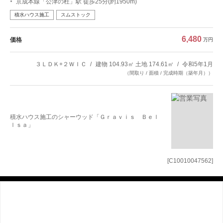
京成本線「公津の杜」駅 徒歩25分(約1950m)
積水ハウス施工
スムストック
6,480
価格
万円
３ＬＤＫ+２ＷＩＣ
建物 104.93㎡ 土地 174.61㎡
令和5年1月
（間取り / 面積 / 完成時期（築年月））
積水ハウス施工のシャーウッド「Ｇｒａｖｉｓ Ｂｅｌ
ｌｓａ」
[C10010047562]