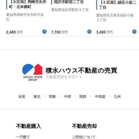
【Ｂ区画】岡崎市矢作
稲沢市駅前二丁目
【Ｅ区画】緑区小坂二
町・北本郷町
丁目
愛知県稲沢市駅前２丁目
愛知県岡崎市矢作町字末
愛知県名古屋市緑区小坂
広
２丁目
2,480
7,700
3,480
万円
万円
万円
積水ハウス不動産の売買
不動産売買をサポート
全国
東北
関東
中部
関西
中四国
九州
不動産購入
不動産売却
一戸建て
ご売却について