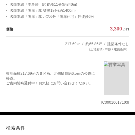
名鉄本線「本星崎」駅 徒歩11分(約840m)
名鉄本線「鳴海」駅 徒歩18分(約1400m)
名鉄本線「鳴海」駅 バス6分「鳴海住宅」停徒歩6分
3,300
価格
万円
217.69㎡
約65.85坪
建築条件なし
（土地面積 / 坪数 / 建築条件）
敷地面積217.69㎡のＢ区画。北側幅員約6.5ｍの公道に
接道。
ご案内随時受付中！お気軽にお問い合わせください。
[C30010017103]
検索条件