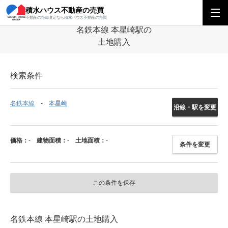
積水ハウス不動産の売買
積水ハウス不動産の売買
中部エリア
土地
愛知県
名鉄本線
本星崎
不動産の売却査定なら積水ハウス不動産の売買
名鉄本線 本星崎駅の
土地購入
検索条件
名鉄本線
本星崎
沿線・駅を変更
価格：
-
建物面積：
-
土地面積：
-
条件を変更
この条件を保存
名鉄本線 本星崎駅の土地購入