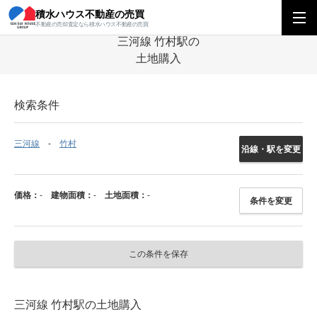
積水ハウス不動産の売買
積水ハウス不動産の売買
中部エリア
土地
愛知県
三河線
竹村駅の
不動産の売却査定なら積水ハウス不動産の売買
三河線 竹村駅の
土地購入
検索条件
三河線
竹村
沿線・駅を変更
価格：
-
建物面積：
-
土地面積：
-
条件を変更
この条件を保存
三河線 竹村駅の土地購入