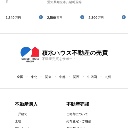
目
愛知県知立市八橋町五輪
1,340
2,500
2,300
万円
万円
万円
積水ハウス不動産の売買
不動産売買をサポート
全国
東北
関東
中部
関西
中四国
九州
不動産購入
不動産売却
一戸建て
ご売却について
土地
売却査定・ご相談