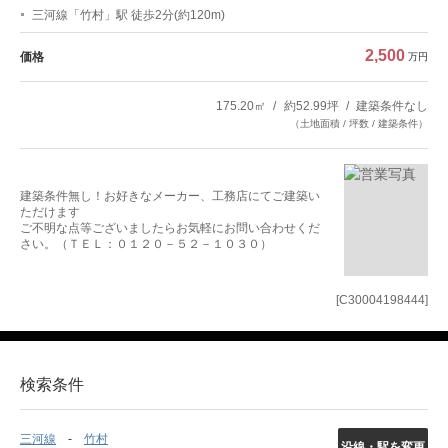
三河線「竹村」駅 徒歩2分(約120m)
2,500
価格
万円
175.20㎡
約52.99坪
建築条件なし
（土地面積 / 坪数 / 建築条件）
建築条件無し！お好きなメーカー、工務店にてご建築い
ただけます
ご不明な点等ございましたらお気軽にお問い合わせくだ
さい。（ＴＥＬ：０１２０－５２－１０３０）
[C30004198444]
検索条件
三河線
竹村
沿線・駅を変更