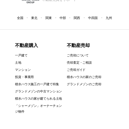
全国
東北
関東
中部
関西
中四国
九州
不動産購入
不動産売却
一戸建て
ご売却について
土地
売却査定・ご相談
マンション
ご売却ガイド
投資・事業用
積水ハウスの家のご売却
積水ハウス施工の一戸建て特集
グランドメゾンのご売却
グランドメゾンの中古マンション
積水ハウスの家が建てられる土地
「シャーメゾン」オーナーチェン
ジ物件