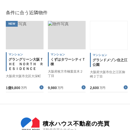
条件に合う近隣物件
NEW
マンション
マンション
マンション
グラングリーン大阪Ｔ
くずはタワーシティＴ
グランドメゾン住之江
ＨＥ ＮＯＲＴＨ Ｒ
棟
公園
ＥＳＩＤＥＮＣＥ
大阪府枚方市楠葉並木２
大阪府大阪市住之江区御
丁目
大阪府大阪市北区大深町
崎２丁目
1億9,800
9,980
2,600
万円
万円
万円
積水ハウス不動産の売買
不動産売買をサポート