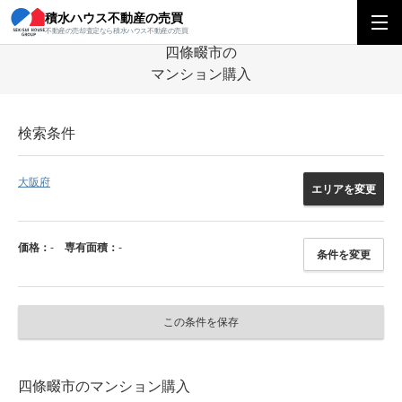
積水ハウス不動産の売買
積水ハウス不動産の売買
関西エリア
マンション
大阪府
四條畷市のマ
不動産の売却査定なら積水ハウス不動産の売買
四條畷市の
マンション購入
検索条件
大阪府
エリアを変更
価格：
-
専有面積：
-
条件を変更
この条件を保存
四條畷市のマンション購入