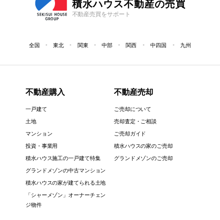
積水ハウス不動産の売買
不動産売買をサポート
全国
東北
関東
中部
関西
中四国
九州
不動産購入
不動産売却
一戸建て
ご売却について
土地
売却査定・ご相談
マンション
ご売却ガイド
投資・事業用
積水ハウスの家のご売却
積水ハウス施工の一戸建て特集
グランドメゾンのご売却
グランドメゾンの中古マンション
積水ハウスの家が建てられる土地
「シャーメゾン」オーナーチェン
ジ物件