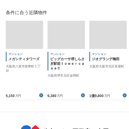
条件に合う近隣物件
マンション
マンション
マンション
メガシティタワーズ
ビッグカーサ堺しらさ
ジオグランデ梅田
ぎ駅前ｔｏｗｅｒｃａ
大阪府八尾市龍華町１丁
大阪府大阪市北区茶屋町
ｓａＣ
目
大阪府堺市北区金岡町
5,150
6,380
1億9,800
万円
万円
万円