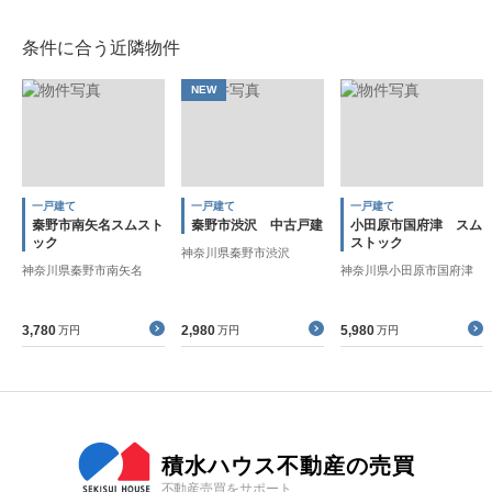
条件に合う近隣物件
NEW
一戸建て
一戸建て
一戸建て
秦野市南矢名スムスト
秦野市渋沢 中古戸建
小田原市国府津 スム
ック
ストック
神奈川県秦野市渋沢
神奈川県秦野市南矢名
神奈川県小田原市国府津
3,780
2,980
5,980
万円
万円
万円
積水ハウス不動産の売買
不動産売買をサポート