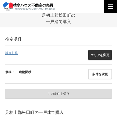
積水ハウス不動産の売買
積水ハウス不動産の売買
関東エリア
一戸建て
神奈川県
足柄上郡松田
不動産の売却査定なら積水ハウス不動産の売買
足柄上郡松田町の
一戸建て購入
検索条件
神奈川県
エリアを変更
価格：
-
建物面積：
-
条件を変更
この条件を保存
足柄上郡松田町の一戸建て購入