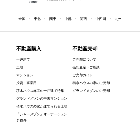
全国
東北
関東
中部
関西
中四国
九州
不動産購入
不動産売却
一戸建て
ご売却について
土地
売却査定・ご相談
マンション
ご売却ガイド
投資・事業用
積水ハウスの家のご売却
積水ハウス施工の一戸建て特集
グランドメゾンのご売却
グランドメゾンの中古マンション
積水ハウスの家が建てられる土地
「シャーメゾン」オーナーチェン
ジ物件