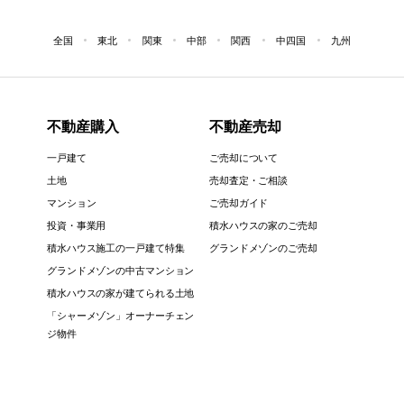
全国
東北
関東
中部
関西
中四国
九州
不動産購入
不動産売却
一戸建て
ご売却について
土地
売却査定・ご相談
マンション
ご売却ガイド
投資・事業用
積水ハウスの家のご売却
積水ハウス施工の一戸建て特集
グランドメゾンのご売却
グランドメゾンの中古マンション
積水ハウスの家が建てられる土地
「シャーメゾン」オーナーチェン
ジ物件