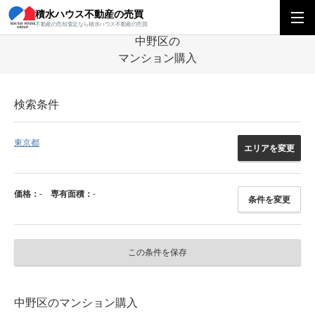
積水ハウス不動産の売買
積水ハウス不動産の売買
関東エリア
マンション
東京都
中野区のマン
不動産の売却査定なら積水ハウス不動産の売買
中野区の
マンション購入
検索条件
東京都
エリアを変更
価格：
-
専有面積：
-
条件を変更
この条件を保存
中野区のマンション購入