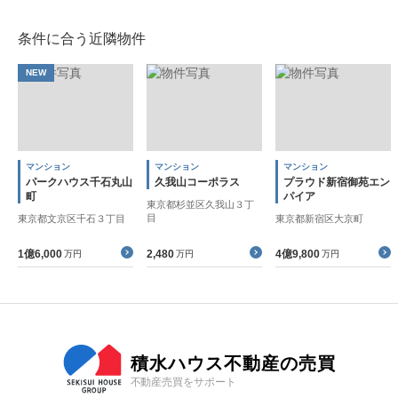
条件に合う近隣物件
NEW
マンション
マンション
マンション
パークハウス千石丸山
久我山コーポラス
プラウド新宿御苑エン
町
パイア
東京都杉並区久我山３丁
目
東京都文京区千石３丁目
東京都新宿区大京町
1億6,000
2,480
4億9,800
万円
万円
万円
積水ハウス不動産の売買
不動産売買をサポート