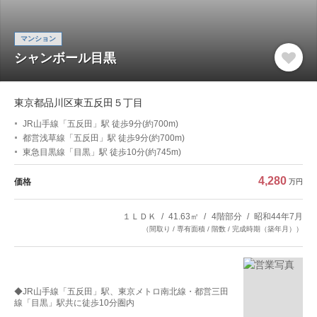
マンション
シャンボール目黒
東京都品川区東五反田５丁目
JR山手線「五反田」駅 徒歩9分(約700m)
都営浅草線「五反田」駅 徒歩9分(約700m)
東急目黒線「目黒」駅 徒歩10分(約745m)
4,280
価格
万円
１ＬＤＫ
41.63㎡
4階部分
昭和44年7月
（間取り / 専有面積 / 階数 / 完成時期（築年月））
◆JR山手線「五反田」駅、東京メトロ南北線・都営三田
線「目黒」駅共に徒歩10分圏内