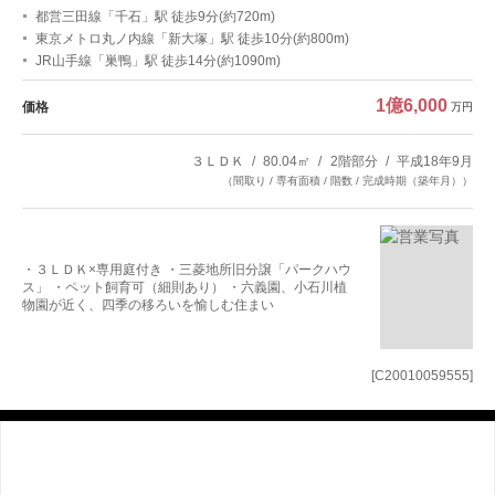
都営三田線「千石」駅 徒歩9分(約720m)
東京メトロ丸ノ内線「新大塚」駅 徒歩10分(約800m)
JR山手線「巣鴨」駅 徒歩14分(約1090m)
1億6,000
価格
万円
３ＬＤＫ
80.04㎡
2階部分
平成18年9月
（間取り / 専有面積 / 階数 / 完成時期（築年月））
・３ＬＤＫ×専用庭付き ・三菱地所旧分譲「パークハウ
ス」 ・ペット飼育可（細則あり） ・六義園、小石川植
物園が近く、四季の移ろいを愉しむ住まい
[C20010059555]