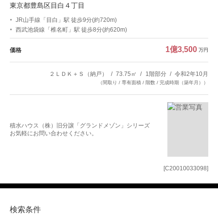
東京都豊島区目白４丁目
JR山手線「目白」駅 徒歩9分(約720m)
西武池袋線「椎名町」駅 徒歩8分(約620m)
1億3,500
価格
万円
２ＬＤＫ＋Ｓ（納戸）
73.75㎡
1階部分
令和2年10月
（間取り / 専有面積 / 階数 / 完成時期（築年月））
積水ハウス（株）旧分譲「グランドメゾン」シリーズ
お気軽にお問い合わせください。
[C20010033098]
検索条件