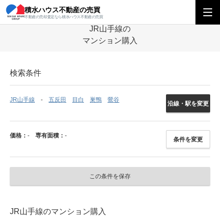
積水ハウス不動産の売買
積水ハウス不動産の売買
関東エリア
マンション
東京都
JR山手線の
不動産の売却査定なら積水ハウス不動産の売買
JR山手線の
マンション購入
検索条件
JR山手線
五反田
目白
巣鴨
鶯谷
沿線・駅を変更
価格：
-
専有面積：
-
条件を変更
この条件を保存
JR山手線のマンション購入