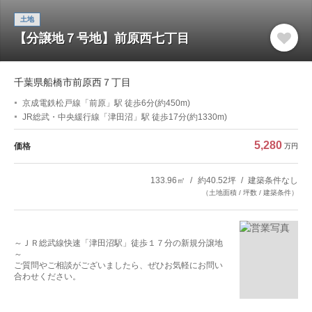
土地
【分譲地７号地】前原西七丁目
千葉県船橋市前原西７丁目
京成電鉄松戸線「前原」駅 徒歩6分(約450m)
JR総武・中央緩行線「津田沼」駅 徒歩17分(約1330m)
5,280
価格
万円
133.96㎡
約40.52坪
建築条件なし
（土地面積 / 坪数 / 建築条件）
～ＪＲ総武線快速「津田沼駅」徒歩１７分の新規分譲地
～
ご質問やご相談がございましたら、ぜひお気軽にお問い
合わせください。