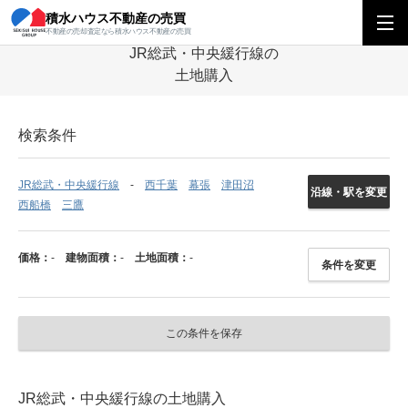
積水ハウス不動産の売買
積水ハウス不動産の売買
関東エリア
土地
千葉県
JR総武・中央緩行
不動産の売却査定なら積水ハウス不動産の売買
JR総武・中央緩行線の
土地購入
検索条件
JR総武・中央緩行線
西千葉
幕張
津田沼
沿線・駅を変更
西船橋
三鷹
価格：
-
建物面積：
-
土地面積：
-
条件を変更
この条件を保存
JR総武・中央緩行線の土地購入