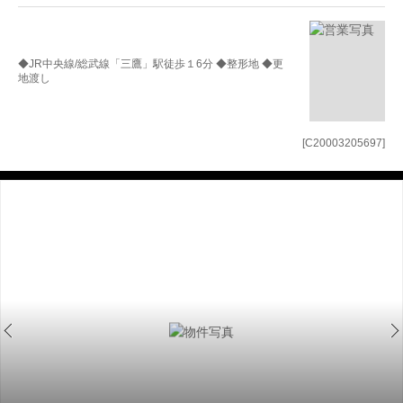
◆JR中央線/総武線「三鷹」駅徒歩１6分 ◆整形地 ◆更
地渡し
[C20003205697]