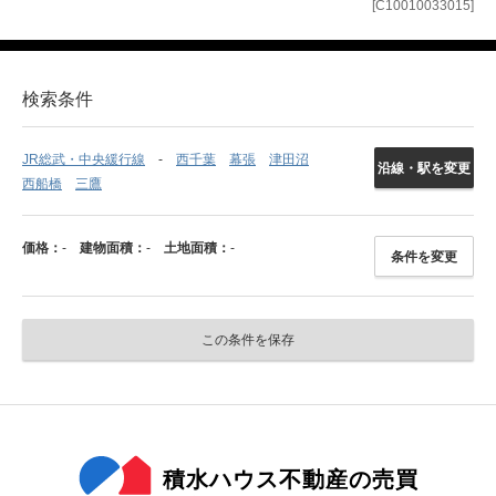
[C10010033015]
検索条件
JR総武・中央緩行線
西千葉
幕張
津田沼
沿線・駅を変更
西船橋
三鷹
価格：
-
建物面積：
-
土地面積：
-
条件を変更
この条件を保存
積水ハウス不動産の売買