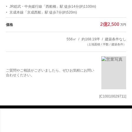
JR総武・中央緩行線「西船橋」駅 徒歩14分(約1100m)
京成本線「京成西船」駅 徒歩7分(約520m)
2億2,500
価格
万円
556㎡
約168.19坪
建築条件なし
（土地面積 / 坪数 / 建築条件）
ご質問やご相談がございましたら、ぜひお気軽にお問い
合わせください。
[C10010029711]