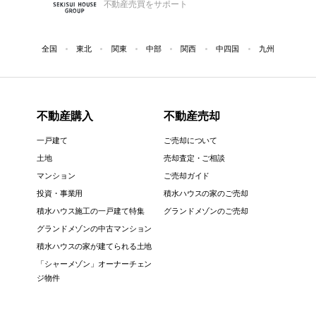
不動産売買をサポート
全国
東北
関東
中部
関西
中四国
九州
不動産購入
不動産売却
一戸建て
ご売却について
土地
売却査定・ご相談
マンション
ご売却ガイド
投資・事業用
積水ハウスの家のご売却
積水ハウス施工の一戸建て特集
グランドメゾンのご売却
グランドメゾンの中古マンション
積水ハウスの家が建てられる土地
「シャーメゾン」オーナーチェン
ジ物件