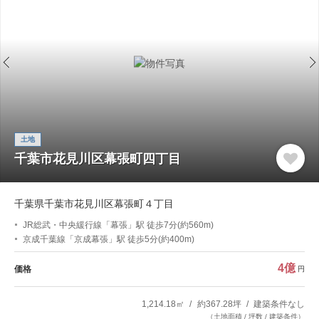
土地
千葉市花見川区幕張町四丁目
千葉県千葉市花見川区幕張町４丁目
JR総武・中央緩行線「幕張」駅 徒歩7分(約560m)
京成千葉線「京成幕張」駅 徒歩5分(約400m)
4億
価格
円
1,214.18㎡
約367.28坪
建築条件なし
（土地面積 / 坪数 / 建築条件）