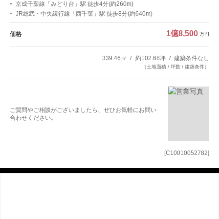
京成千葉線「みどり台」駅 徒歩4分(約260m)
JR総武・中央緩行線「西千葉」駅 徒歩8分(約640m)
1億8,500
価格
万円
339.46㎡
約102.68坪
建築条件なし
（土地面積 / 坪数 / 建築条件）
ご質問やご相談がございましたら、ぜひお気軽にお問い
合わせください。
[C10010052782]