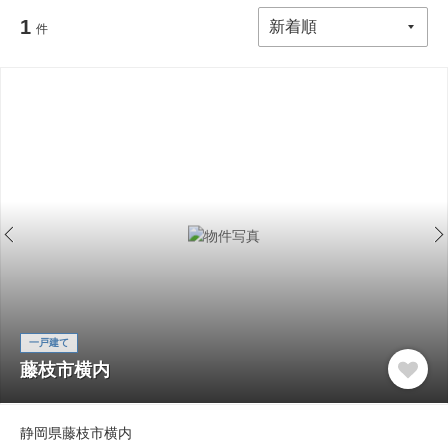
1
件
一戸建て
藤枝市横内
静岡県藤枝市横内