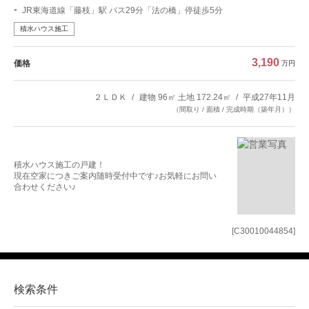
JR東海道線「藤枝」駅 バス29分「法の橋」停徒歩5分
積水ハウス施工
3,190
価格
万円
２ＬＤＫ
建物 96㎡ 土地 172.24㎡
平成27年11月
（間取り / 面積 / 完成時期（築年月））
積水ハウス施工の戸建！
現在空家につきご案内随時受付中です♪お気軽にお問い
合わせください♪
[C30010044854]
検索条件