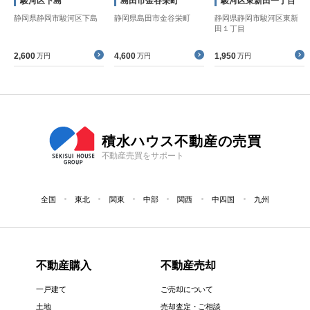
駿河区下島
島田市金谷栄町
駿河区東新田一丁目
静岡県静岡市駿河区下島
静岡県島田市金谷栄町
静岡県静岡市駿河区東新
田１丁目
2,600
4,600
1,950
万円
万円
万円
積水ハウス不動産の売買
不動産売買をサポート
全国
東北
関東
中部
関西
中四国
九州
不動産購入
不動産売却
一戸建て
ご売却について
土地
売却査定・ご相談