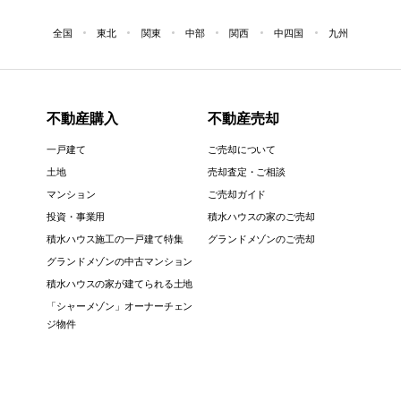
全国
東北
関東
中部
関西
中四国
九州
不動産購入
不動産売却
一戸建て
ご売却について
土地
売却査定・ご相談
マンション
ご売却ガイド
投資・事業用
積水ハウスの家のご売却
積水ハウス施工の一戸建て特集
グランドメゾンのご売却
グランドメゾンの中古マンション
積水ハウスの家が建てられる土地
「シャーメゾン」オーナーチェン
ジ物件