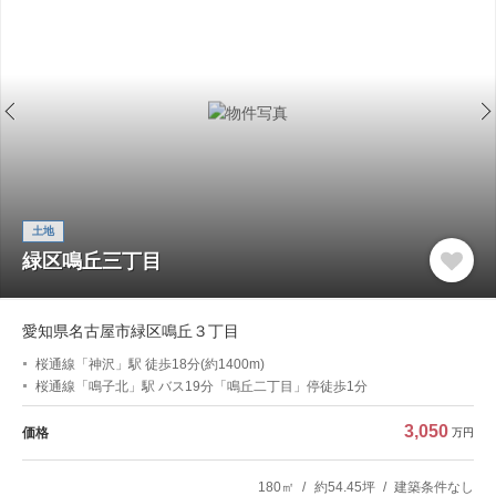
土地
緑区鳴丘三丁目
愛知県名古屋市緑区鳴丘３丁目
桜通線「神沢」駅 徒歩18分(約1400m)
桜通線「鳴子北」駅 バス19分「鳴丘二丁目」停徒歩1分
3,050
価格
万円
180㎡
約54.45坪
建築条件なし