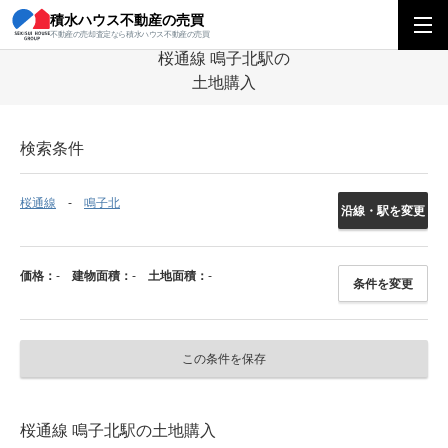
積水ハウス不動産の売買
積水ハウス不動産の売買
中部エリア
土地
愛知県
桜通線
鳴子北駅
不動産の売却査定なら積水ハウス不動産の売買
桜通線 鳴子北駅の
土地購入
検索条件
桜通線
鳴子北
沿線・駅を変更
価格：
-
建物面積：
-
土地面積：
-
条件を変更
この条件を保存
桜通線 鳴子北駅の土地購入