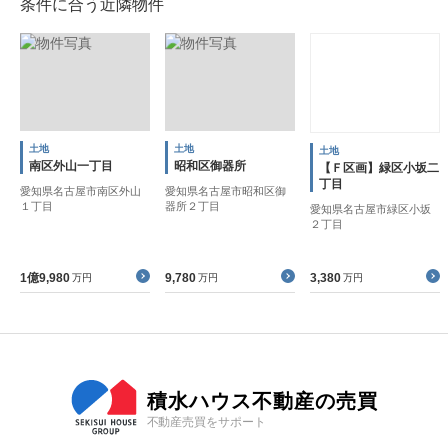
条件に合う近隣物件
土地
土地
土地
南区外山一丁目
昭和区御器所
【Ｆ区画】緑区小坂二
丁目
愛知県名古屋市南区外山
愛知県名古屋市昭和区御
１丁目
器所２丁目
愛知県名古屋市緑区小坂
２丁目
1億9,980
9,780
3,380
万円
万円
万円
積水ハウス不動産の売買
不動産売買をサポート