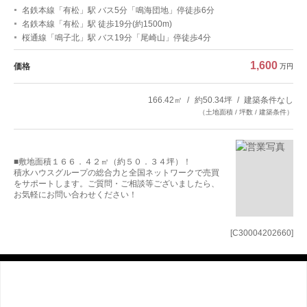
名鉄本線「有松」駅 バス5分「鳴海団地」停徒歩6分
名鉄本線「有松」駅 徒歩19分(約1500m)
桜通線「鳴子北」駅 バス19分「尾崎山」停徒歩4分
1,600
価格
万円
166.42㎡
約50.34坪
建築条件なし
（土地面積 / 坪数 / 建築条件）
■敷地面積１６６．４２㎡（約５０．３４坪）！
積水ハウスグループの総合力と全国ネットワークで売買
をサポートします。ご質問・ご相談等ございましたら、
お気軽にお問い合わせください！
[C30004202660]