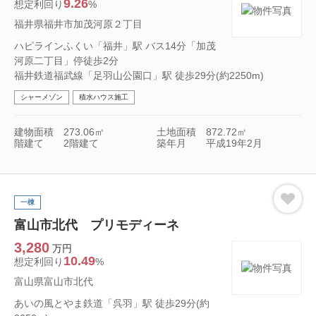
9.26
想定利回り
%
福井県福井市加茂河原２丁目
ハピラインふくい「福井」駅 バス14分「加茂
河原二丁目」停徒歩2分
福井鉄道福武線「足羽山公園口」駅 徒歩29分(約2250m)
シャーメゾン
積水ハウス施工
建物面積
273.06㎡
土地面積
872.72㎡
階建て
2階建て
築年月
平成19年2月
一棟
富山市北代 プリモディーネ
3,280
万円
10.49
想定利回り
%
富山県富山市北代
あいの風とやま鉄道「呉羽」駅 徒歩29分(約