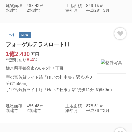
建物面積
468.42㎡
土地面積
849.15㎡
階建て
2階建て
築年月
平成28年3月
一棟
NEW
フォーゲルテラスロートⅢ
1億2,430
万円
8.4
想定利回り
%
栃木県宇都宮市ゆいの杜７丁目
宇都宮芳賀ライト線「ゆいの杜中央」駅 徒歩9
分(約650m)
宇都宮芳賀ライト線「ゆいの杜東」駅 徒歩11分(約850m)
建物面積
486.48㎡
土地面積
878.51㎡
階建て
2階建て
築年月
平成28年3月