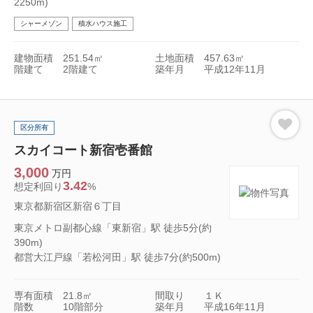
2250m)
シャーメゾン
積水ハウス施工
建物面積
251.54㎡
土地面積
457.63㎡
階建て
2階建て
築年月
平成12年11月
区分所有
スカイコート新宿壱番館
3,000
万円
3.42
想定利回り
%
東京都新宿区新宿６丁目
東京メトロ副都心線「東新宿」駅 徒歩5分(約
390m)
都営大江戸線「若松河田」駅 徒歩7分(約500m)
専有面積
21.8㎡
間取り
１Ｋ
階数
10階部分
築年月
平成16年11月