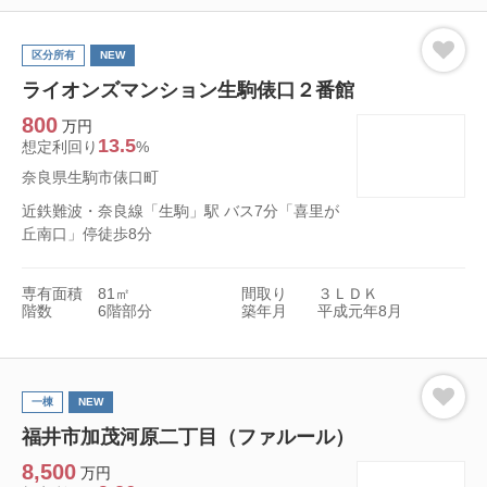
区分所有
NEW
ライオンズマンション生駒俵口２番館
800
万円
13.5
想定利回り
%
奈良県生駒市俵口町
近鉄難波・奈良線「生駒」駅 バス7分「喜里が
丘南口」停徒歩8分
専有面積
81㎡
間取り
３ＬＤＫ
階数
6階部分
築年月
平成元年8月
一棟
NEW
福井市加茂河原二丁目（ファルール）
8,500
万円