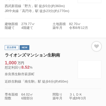
西武新宿線「野方」駅 徒歩5分(約360m)
JR中央線「高円寺」駅 徒歩23分(約1770m)
建物面積
279.77㎡
土地面積
82.70㎡
階建て
4階建て
築年月
令和6年12月
区分所有
NEW
ライオンズマンション生駒南
1,000
万円
8.52
想定利回り
%
奈良県生駒市萩原町
近鉄生駒線「南生駒」駅 徒歩6分(約450m)
専有面積
64.02㎡
間取り
３ＬＤＫ
階数
6階部分
築年月
平成8年3月