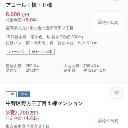
アコールⅠ棟・Ⅱ棟
8,000
万円
9.04
想定利回り
%
福岡県北九州市小倉北区新高田２丁目
JR日豊本線「南小倉」駅 徒歩7分(約550m)
西鉄バス「第一高田町」停 徒歩４分 約２５０ｍ
シャーメゾン
積水ハウス施工
建物面積
250.6㎡
土地面積
799.43㎡
階建て
2階建て
築年月
平成16年1月
一棟
NEW
中野区野方三丁目１棟マンション
3億7,700
万円
4.41
想定利回り
%
東京都中野区野方３丁目