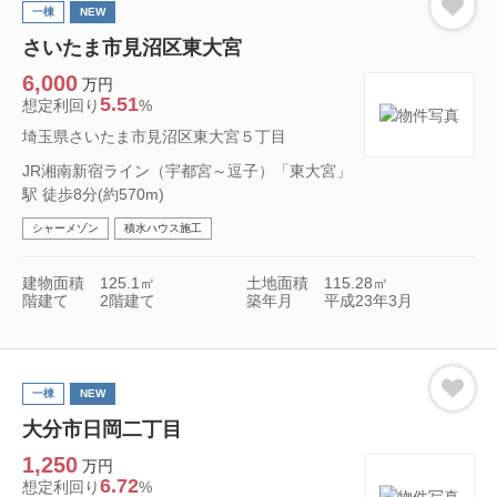
一棟
NEW
さいたま市見沼区東大宮
6,000
万円
5.51
想定利回り
%
埼玉県さいたま市見沼区東大宮５丁目
JR湘南新宿ライン（宇都宮～逗子）「東大宮」
駅 徒歩8分(約570m)
シャーメゾン
積水ハウス施工
建物面積
125.1㎡
土地面積
115.28㎡
階建て
2階建て
築年月
平成23年3月
一棟
NEW
大分市日岡二丁目
1,250
万円
6.72
想定利回り
%