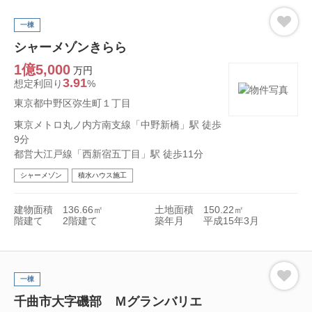
一棟
シャーメゾンきらら
1億5,000
万円
3.91
想定利回り
%
東京都中野区弥生町１丁目
東京メトロ丸ノ内方南支線「中野新橋」駅 徒歩
9分
都営大江戸線「西新宿五丁目」駅 徒歩11分
シャーメゾン
積水ハウス施工
建物面積
136.66㎡
土地面積
150.22㎡
階建て
2階建て
築年月
平成15年3月
一棟
千曲市大字磯部 Ｍグランバリエ