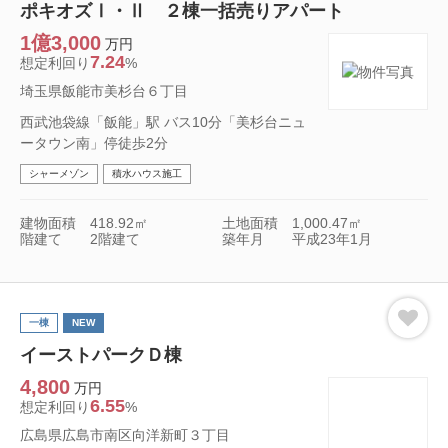
ポキオズⅠ・Ⅱ ２棟一括売りアパート
1億3,000
万円
7.24
想定利回り
%
埼玉県飯能市美杉台６丁目
西武池袋線「飯能」駅 バス10分「美杉台ニュ
ータウン南」停徒歩2分
シャーメゾン
積水ハウス施工
建物面積
418.92㎡
土地面積
1,000.47㎡
階建て
2階建て
築年月
平成23年1月
一棟
NEW
イーストパークＤ棟
4,800
万円
6.55
想定利回り
%
広島県広島市南区向洋新町３丁目