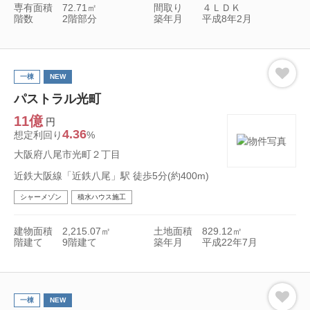
専有面積
72.71㎡
間取り
４ＬＤＫ
階数
2階部分
築年月
平成8年2月
一棟
NEW
パストラル光町
11億
円
4.36
想定利回り
%
大阪府八尾市光町２丁目
近鉄大阪線「近鉄八尾」駅 徒歩5分(約400m)
シャーメゾン
積水ハウス施工
建物面積
2,215.07㎡
土地面積
829.12㎡
階建て
9階建て
築年月
平成22年7月
一棟
NEW