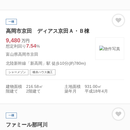
一棟
高岡市京田 ディアス京田Ａ・Ｂ棟
9,480
万円
7.54
想定利回り
%
富山県高岡市京田
北陸新幹線「新高岡」駅 徒歩10分(約780m)
シャーメゾン
積水ハウス施工
建物面積
216.58㎡
土地面積
931.00㎡
階建て
2階建て
築年月
平成18年4月
一棟
ファミール那珂川