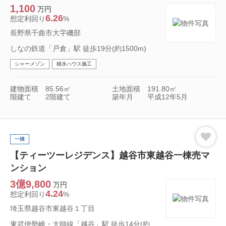
1,100
万円
6.26
想定利回り
%
長野県千曲市大字磯部
しなの鉄道「戸倉」駅 徒歩19分(約1500m)
シャーメゾン
積水ハウス施工
建物面積
85.56㎡
土地面積
191.80㎡
階建て
2階建て
築年月
平成12年5月
一棟
【ティーツーレジデンス】越谷市東越谷一棟売マ
ンション
3億9,800
万円
4.24
想定利回り
%
埼玉県越谷市東越谷１丁目
東武伊勢崎・大師線「越谷」駅 徒歩14分(約