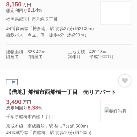
8,150
万円
6.14
想定利回り
%
福岡県那珂川市片縄５丁目
JR博多南線「博多南」駅 徒歩27分(約2100m)
西鉄バス「今立」停 徒歩4分（約290ｍ）
建物面積
336.42㎡
土地面積
420.18㎡
階建て
2階建て
築年月
平成19年1月
一棟
【借地】船橋市西船橋一丁目 売りアパート
3,490
万円
6.38
想定利回り
%
千葉県船橋市西船１丁目
京成本線「京成西船」駅 徒歩7分(約560m)
JR武蔵野線「西船橋」駅 徒歩10分(約730m)