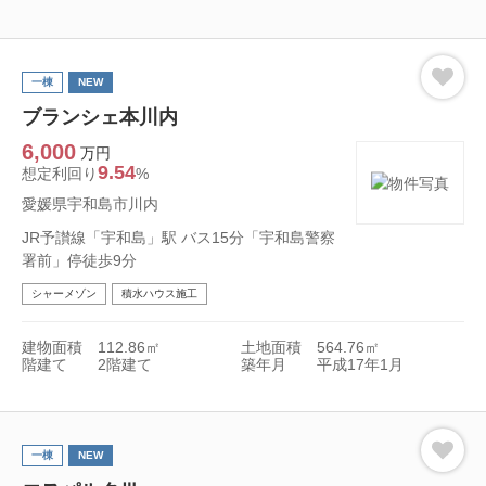
一棟
NEW
ブランシェ本川内
6,000
万円
9.54
想定利回り
%
愛媛県宇和島市川内
JR予讃線「宇和島」駅 バス15分「宇和島警察
署前」停徒歩9分
シャーメゾン
積水ハウス施工
建物面積
112.86㎡
土地面積
564.76㎡
階建て
2階建て
築年月
平成17年1月
一棟
NEW