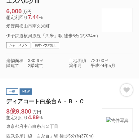
エスパルクⅢ
6,000
万円
7.44
想定利回り
%
愛媛県松山市南久米町
伊予鉄道横河原線「久米」駅 徒歩5分(約334m)
シャーメゾン
積水ハウス施工
建物面積
330.6㎡
土地面積
720.00㎡
階建て
2階建て
築年月
平成24年5月
一棟
NEW
ディアコート白糸台Ａ・Ｂ・Ｃ
8億9,800
万円
4.89
想定利回り
%
東京都府中市白糸台２丁目
西武多摩川線「白糸台」駅 徒歩5分(約370m)