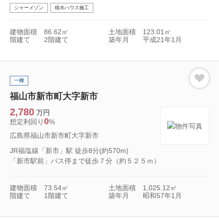
シャーメゾン
積水ハウス施工
建物面積
86.62㎡
土地面積
123.01㎡
階建て
2階建て
築年月
平成21年1月
一棟
福山市新市町大字新市
2,780
万円
0
想定利回り
%
広島県福山市新市町大字新市
JR福塩線「新市」駅 徒歩8分(約570m)
「新市駅前」バス停まで徒歩７分（約５２５ｍ）
建物面積
73.54㎡
土地面積
1,025.12㎡
階建て
1階建て
築年月
昭和57年1月