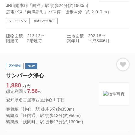
JR山陽本線「向洋」駅 徒歩24分(約1900m)
広電バス「向洋新町」バス停 徒歩４分（約２９０ｍ）
シャーメゾン
積水ハウス施工
建物面積
213.12㎡
土地面積
292.18㎡
階建て
2階建て
築年月
平成8年6月
区分所有
NEW
サンパーク浄心
1,880
万円
7.56
想定利回り
%
愛知県名古屋市西区浄心１丁目
鶴舞線「浄心」駅 徒歩5分(約350m)
鶴舞線「庄内通」駅 徒歩12分(約950m)
鶴舞線「浅間町」駅 徒歩17分(約1300m)