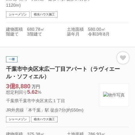
1120m)
シャーメゾン
積水ハウス施工
建物面積
680.78㎡
土地面積
580.00㎡
階建て
3階建て
築年月
令和3年8月
一棟
千葉市中央区末広一丁目アパート（ラヴィエー
ル・ソフィエル）
3億8,880
万円
5.62
想定利回り
%
千葉県千葉市中央区末広１丁目
JR外房線「本千葉」駅 徒歩7分(約550m)
シャーメゾン
積水ハウス施工
建物面積
375.38㎡
土地面積
786.93㎡