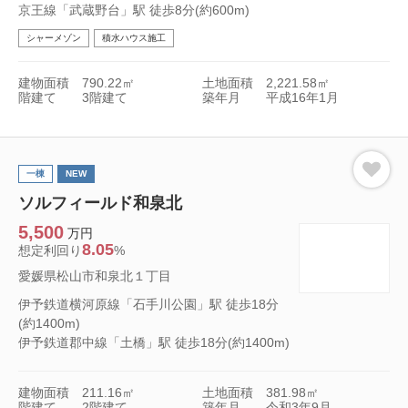
京王線「武蔵野台」駅 徒歩8分(約600m)
シャーメゾン
積水ハウス施工
建物面積
790.22㎡
土地面積
2,221.58㎡
階建て
3階建て
築年月
平成16年1月
一棟
NEW
ソルフィールド和泉北
5,500
万円
8.05
想定利回り
%
愛媛県松山市和泉北１丁目
伊予鉄道横河原線「石手川公園」駅 徒歩18分
(約1400m)
伊予鉄道郡中線「土橋」駅 徒歩18分(約1400m)
建物面積
211.16㎡
土地面積
381.98㎡
階建て
2階建て
築年月
令和3年9月