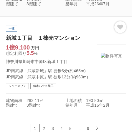
階建て
3階建て
築年月
平成26年7月
一棟
新城１丁目 １棟売マンション
1億9,100
万円
5.5
想定利回り
%
神奈川県川崎市中原区新城１丁目
JR南武線「武蔵新城」駅 徒歩6分(約465m)
JR南武線「武蔵中原」駅 徒歩12分(約960m)
シャーメゾン
積水ハウス施工
建物面積
283.11㎡
土地面積
190.80㎡
階建て
3階建て
築年月
平成15年2月
1
2
3
4
5
…
9
次へ