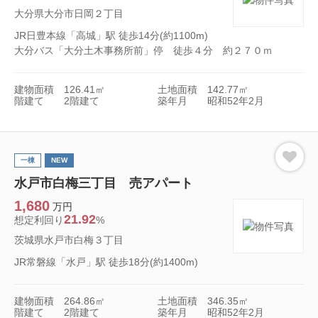
大分県大分市日岡２丁目
JR日豊本線「高城」駅 徒歩14分(約1100m)
大分バス「大分土木事務所前」停 徒歩４分 約２７０ｍ
建物面積
126.41㎡
土地面積
142.77㎡
階建て
2階建て
築年月
昭和52年2月
一棟
NEW
水戸市白梅三丁目 売アパート
1,680
万円
21.92
想定利回り
%
茨城県水戸市白梅３丁目
JR常磐線「水戸」駅 徒歩18分(約1400m)
建物面積
264.86㎡
土地面積
346.35㎡
階建て
2階建て
築年月
昭和52年2月