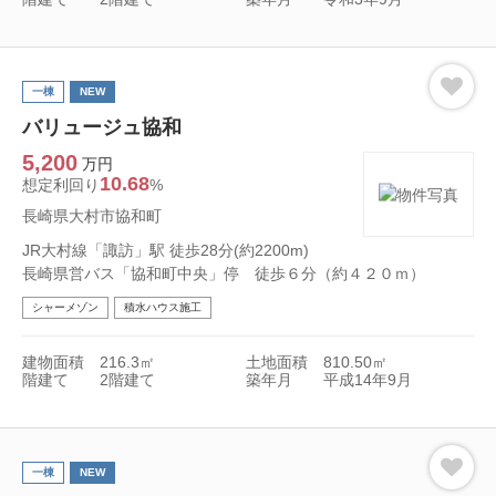
一棟
NEW
バリュージュ協和
5,200
万円
10.68
想定利回り
%
長崎県大村市協和町
JR大村線「諏訪」駅 徒歩28分(約2200m)
長崎県営バス「協和町中央」停 徒歩６分（約４２０ｍ）
シャーメゾン
積水ハウス施工
建物面積
216.3㎡
土地面積
810.50㎡
階建て
2階建て
築年月
平成14年9月
一棟
NEW