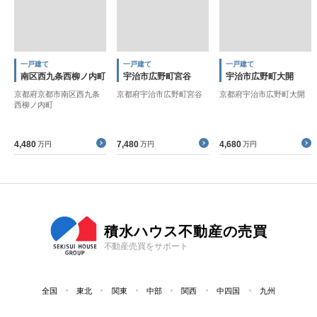
一戸建て
一戸建て
一戸建て
南区西九条西柳ノ内町
宇治市広野町宮谷
宇治市広野町大開
京都府京都市南区西九条
京都府宇治市広野町宮谷
京都府宇治市広野町大開
西柳ノ内町
4,480
7,480
4,680
万円
万円
万円
積水ハウス不動産の売買
不動産売買をサポート
全国
東北
関東
中部
関西
中四国
九州