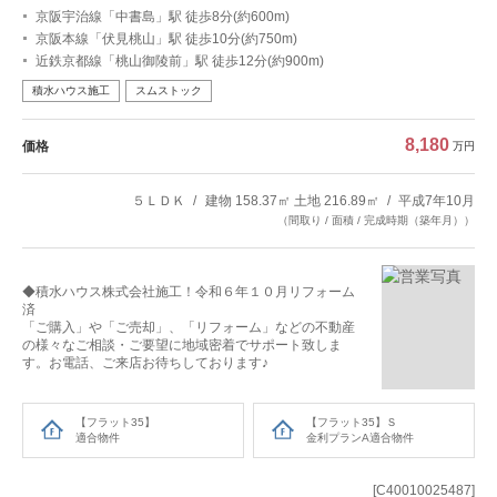
京阪宇治線「中書島」駅 徒歩8分(約600m)
京阪本線「伏見桃山」駅 徒歩10分(約750m)
近鉄京都線「桃山御陵前」駅 徒歩12分(約900m)
積水ハウス施工
スムストック
8,180
価格
万円
５ＬＤＫ
建物 158.37㎡ 土地 216.89㎡
平成7年10月
（間取り / 面積 / 完成時期（築年月））
◆積水ハウス株式会社施工！令和６年１０月リフォーム
済
「ご購入」や「ご売却」、「リフォーム」などの不動産
の様々なご相談・ご要望に地域密着でサポート致しま
す。お電話、ご来店お待ちしております♪
【フラット35】
【フラット35】Ｓ
適合物件
金利プランA適合物件
[C40010025487]