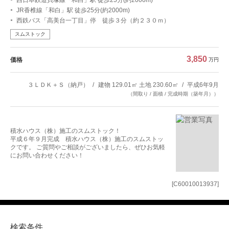
JR香椎線「和白」駅 徒歩25分(約2000m)
西鉄バス「高美台一丁目」停 徒歩３分（約２３０ｍ）
スムストック
3,850
価格
万円
３ＬＤＫ＋Ｓ（納戸）
建物 129.01㎡ 土地 230.60㎡
平成6年9月
（間取り / 面積 / 完成時期（築年月））
積水ハウス（株）施工のスムストック！
平成６年９月完成 積水ハウス（株）施工のスムストッ
クです。 ご質問やご相談がございましたら、ぜひお気軽
にお問い合わせください！
[C60010013937]
検索条件