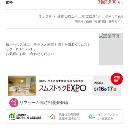
1億2,800
価格
万円
３ＬＤＫ
建物 143.1㎡ 土地 232.07㎡
令和5年9月
（間取り / 面積 / 完成時期（築年月））
積水ハウス施工、テラスと南庭を備えた3LDKスムスト
ック「IS ROY＋E」
お気軽にお問い合わせください。
リフォーム同時相談会会場
既存住宅売買瑕
インスペクショ
疵保険
適合住宅
ン
実施済み