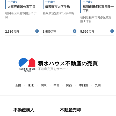
一戸建て
一戸建て
一戸建て
太宰府市国分五丁目
筑紫野市大字牛島
福岡市博多区東月隈一
丁目
福岡県太宰府市国分５丁
福岡県筑紫野市大字牛島
目
福岡県福岡市博多区東月
隈１丁目
2,380
3,980
5,550
万円
万円
万円
積水ハウス不動産の売買
不動産売買をサポート
全国
東北
関東
中部
関西
中四国
九州
不動産購入
不動産売却