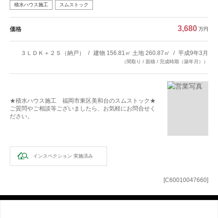
積水ハウス施工
スムストック
3,680
価格
万円
３ＬＤＫ＋２Ｓ（納戸）
建物 156.81㎡ 土地 260.87㎡
平成9年3月
（間取り / 面積 / 完成時期（築年月））
★積水ハウス施工 福岡市東区美和台のスムストック★
ご質問やご相談等ございましたら、お気軽にお問合せく
ださい。
インスペクション
実施済み
[C60010047660]