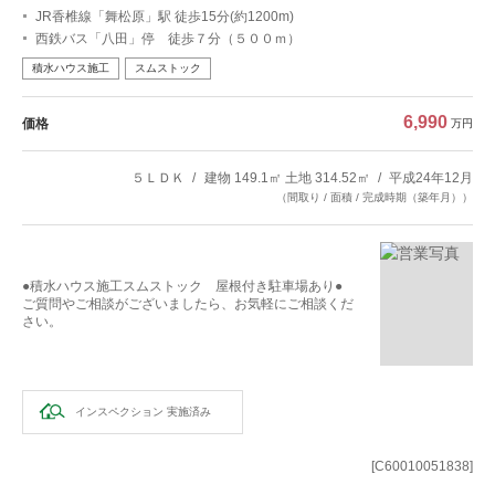
JR香椎線「舞松原」駅 徒歩15分(約1200m)
西鉄バス「八田」停 徒歩７分（５００ｍ）
積水ハウス施工
スムストック
6,990
価格
万円
５ＬＤＫ
建物 149.1㎡ 土地 314.52㎡
平成24年12月
（間取り / 面積 / 完成時期（築年月））
●積水ハウス施工スムストック 屋根付き駐車場あり●
ご質問やご相談がございましたら、お気軽にご相談くだ
さい。
インスペクション
実施済み
[C60010051838]