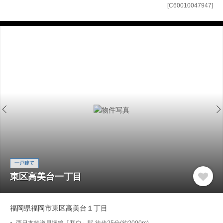
[C60010047947]
一戸建て
東区高美台一丁目
福岡県福岡市東区高美台１丁目
西日本鉄道貝塚線「和白」駅 徒歩25分(約2000m)