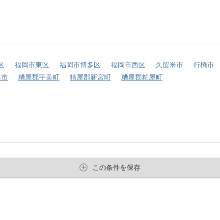
区
福岡市東区
福岡市博多区
福岡市西区
久留米市
行橋市
島市
糟屋郡宇美町
糟屋郡新宮町
糟屋郡粕屋町
この条件を保存