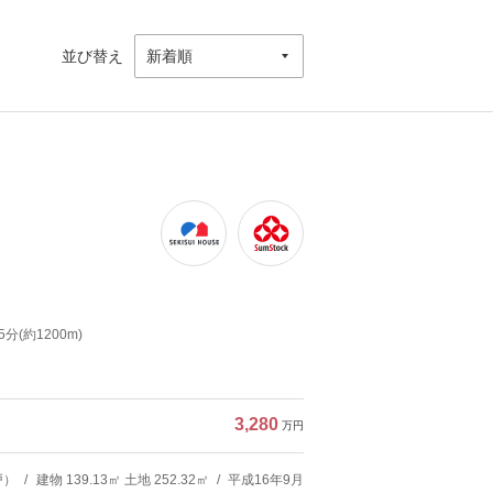
並び替え
(約1200m)
3,280
万円
戸）
建物 139.13㎡ 土地 252.32㎡
平成16年9月