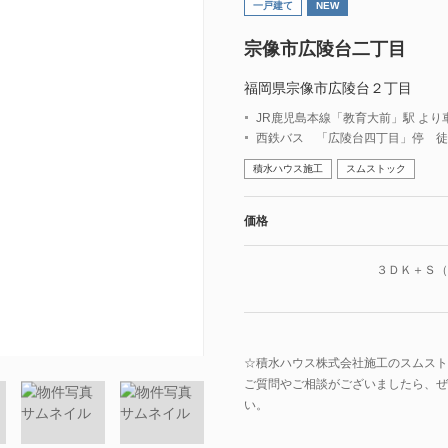
一戸建て
NEW
宗像市広陵台二丁目
福岡県宗像市広陵台２丁目
JR鹿児島本線「教育大前」駅 より車で
西鉄バス 「広陵台四丁目」停 徒
積水ハウス施工
スムストック
価格
３ＤＫ＋Ｓ
☆積水ハウス株式会社施工のスムスト
ご質問やご相談がございましたら、ぜ
い。