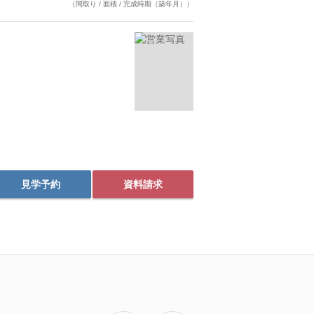
（間取り / 面積 / 完成時期（築年月））
見学予約
資料請求