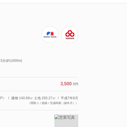
分(約1000m)
3,500
万円
戸）
建物 140.69㎡ 土地 265.27㎡
平成7年8月
（間取り / 面積 / 完成時期（築年月））