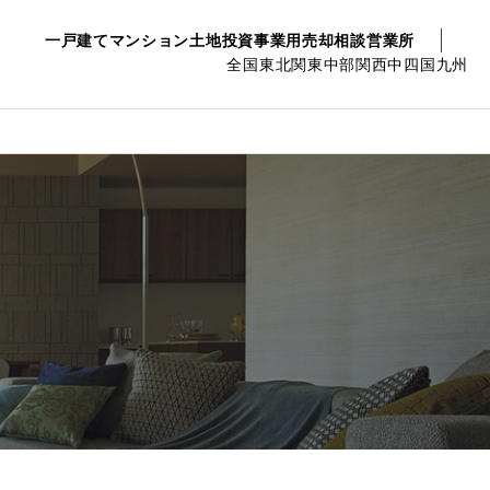
一戸建て
マンション
土地
投資事業用
売却相談
営業所
全国
東北
関東
中部
関西
中四国
九州