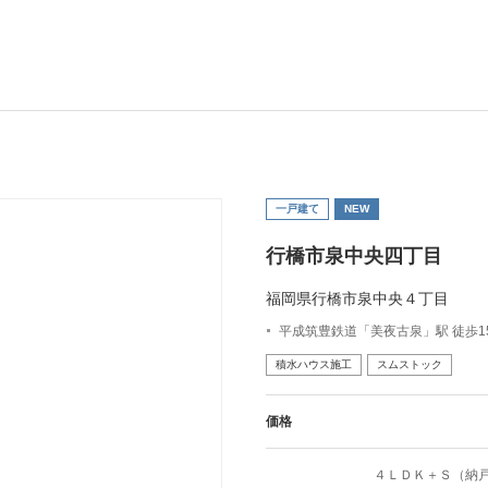
一戸建て
NEW
行橋市泉中央四丁目
福岡県行橋市泉中央４丁目
平成筑豊鉄道「美夜古泉」駅 徒歩15分
積水ハウス施工
スムストック
価格
４ＬＤＫ＋Ｓ（納