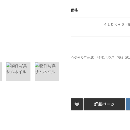
価格
４ＬＤＫ＋Ｓ（
☆令和6年完成 積水ハウス（株）施
詳細ページ