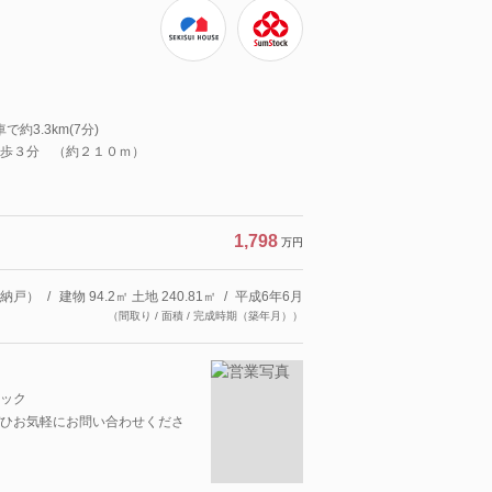
約3.3km(7分)
歩３分 （約２１０ｍ）
1,798
万円
（納戸）
建物 94.2㎡ 土地 240.81㎡
平成6年6月
（間取り / 面積 / 完成時期（築年月））
ック
ひお気軽にお問い合わせくださ