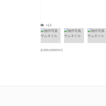
×12
[C60010056547]