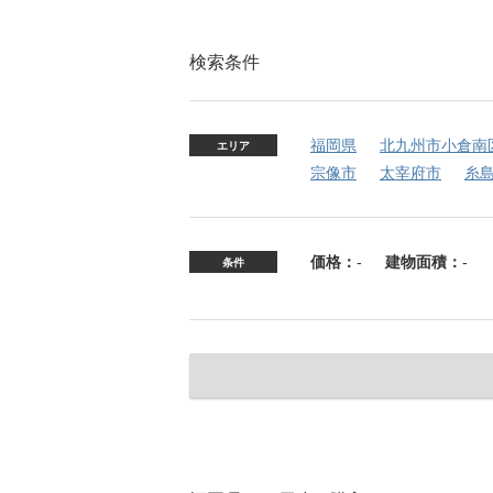
検索条件
福岡県
北九州市小倉南
エリア
宗像市
太宰府市
糸
価格：
-
建物面積：
-
条件