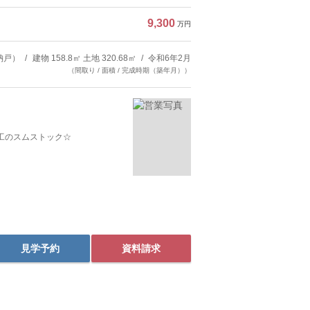
9,300
万円
納戸）
建物 158.8㎡ 土地 320.68㎡
令和6年2月
（間取り / 面積 / 完成時期（築年月））
工のスムストック☆
見学予約
資料請求