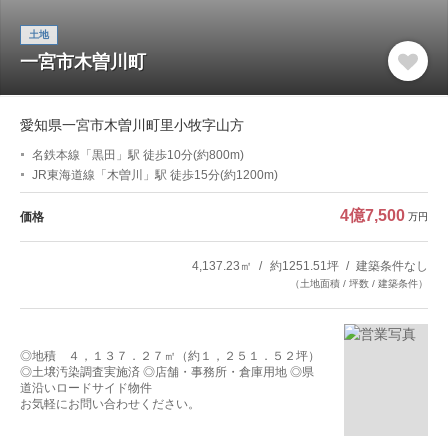
土地
一宮市木曽川町
愛知県一宮市木曽川町里小牧字山方
名鉄本線「黒田」駅 徒歩10分(約800m)
JR東海道線「木曽川」駅 徒歩15分(約1200m)
4億7,500
価格
万円
4,137.23㎡
約1251.51坪
建築条件なし
（土地面積 / 坪数 / 建築条件）
◎地積 ４，１３７．２７㎡（約１，２５１．５２坪）
◎土壌汚染調査実施済 ◎店舗・事務所・倉庫用地 ◎県
道沿いロードサイド物件
お気軽にお問い合わせください。