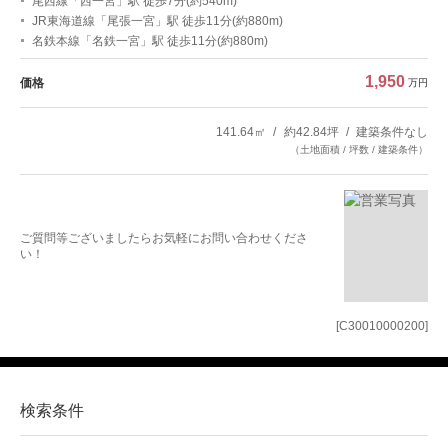
尾西線「西一宮」駅 徒歩7分(約540m)
JR東海道線「尾張一宮」駅 徒歩11分(約880m)
名鉄本線「名鉄一宮」駅 徒歩11分(約880m)
1,950
価格
万円
141.64㎡
約42.84坪
建築条件なし
（土地面積 / 坪数 / 建築条件）
ご質問等ございましたらお気軽にお問い合わせくださ
い！
[C30010000200]
検索条件