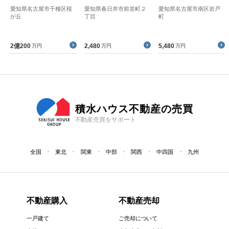
愛知県名古屋市千種区桜
愛知県春日井市前並町２
愛知県名古屋市南区岩戸
が丘
丁目
町
2億200
2,480
5,480
万円
万円
万円
積水ハウス不動産の売買
不動産売買をサポート
全国
東北
関東
中部
関西
中四国
九州
不動産購入
不動産売却
一戸建て
ご売却について