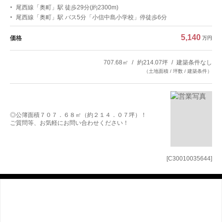
尾西線「奥町」駅 徒歩29分(約2300m)
尾西線「奥町」駅 バス5分「小信中島小学校」停徒歩6分
5,140
価格
万円
707.68㎡
約214.07坪
建築条件なし
（土地面積 / 坪数 / 建築条件）
◎公簿面積７０７．６８㎡（約２１４．０７坪）！
ご質問等、お気軽にお問い合わせください！
[C30010035644]