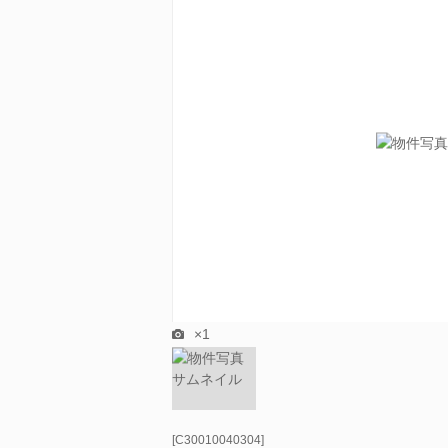
×1
[C30010040304]