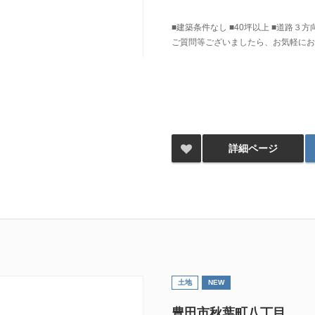
■建築条件なし ■40坪以上 ■道路３方
ご質問等ございましたら、お気軽にお
詳細ページ
土地
NEW
豊田市秋葉町八丁目