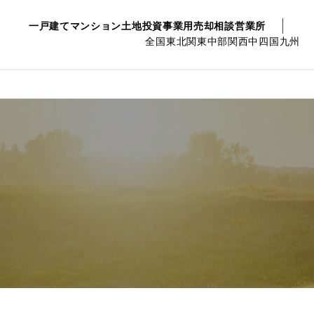
一戸建て
マンション
土地
投資事業用
売却相談
営業所
全国
東北
関東
中部
関西
中四国
九州