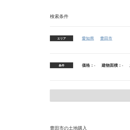
検索条件
愛知県
豊田市
エリア
価格：
-
建物面積：
-
条件
豊田市の土地購入