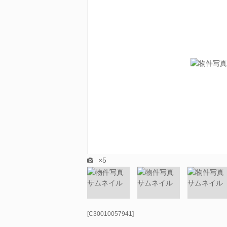
×5
[C30010057941]