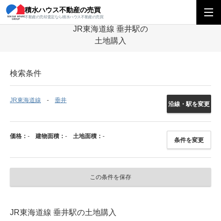
積水ハウス不動産の売買
積水ハウス不動産の売買
中部エリア
土地
岐阜県
JR東海道線
垂
不動産の売却査定なら積水ハウス不動産の売買
JR東海道線 垂井駅の
土地購入
検索条件
JR東海道線
垂井
沿線・駅を変更
価格：
-
建物面積：
-
土地面積：
-
条件を変更
この条件を保存
JR東海道線 垂井駅の土地購入