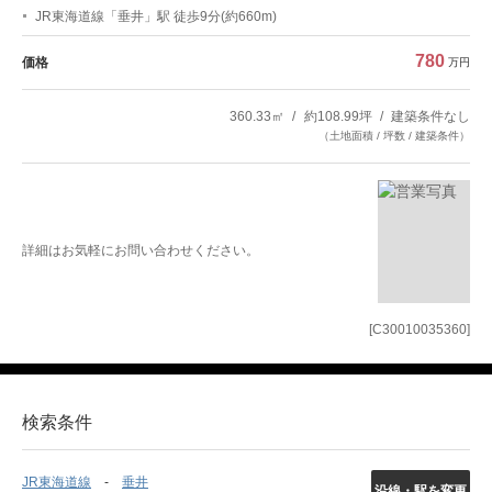
JR東海道線「垂井」駅 徒歩9分(約660m)
780
価格
万円
360.33㎡
約108.99坪
建築条件なし
（土地面積 / 坪数 / 建築条件）
詳細はお気軽にお問い合わせください。
[C30010035360]
検索条件
JR東海道線
垂井
沿線・駅を変更