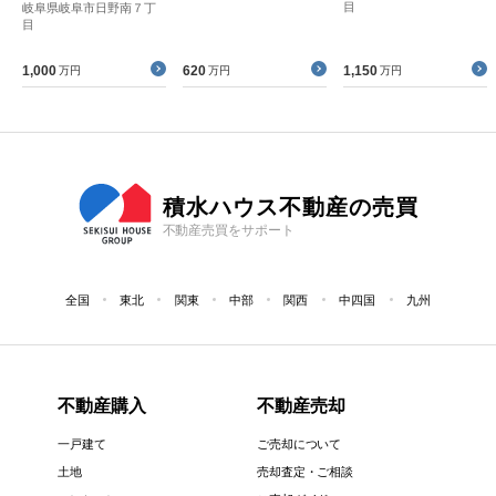
目
岐阜県岐阜市日野南７丁
目
1,000
620
1,150
万円
万円
万円
積水ハウス不動産の売買
不動産売買をサポート
全国
東北
関東
中部
関西
中四国
九州
不動産購入
不動産売却
一戸建て
ご売却について
土地
売却査定・ご相談