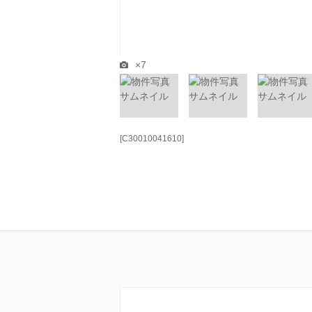
×7
[C30010041610]