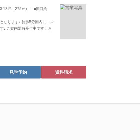
.18坪（275㎡）！ ■間口約
となります♪ 徒歩5分圏内にコン
す♪ ご案内随時受付中です！お
見学予約
資料請求