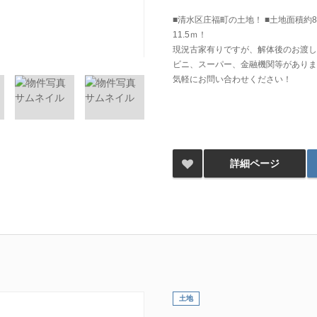
■清水区庄福町の土地！ ■土地面積約83
11.5ｍ！
現況古家有りですが、解体後のお渡し
ビニ、スーパー、金融機関等がありま
気軽にお問い合わせください！
詳細ページ
土地