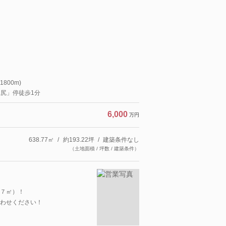
800m)
川尻」停徒歩1分
6,000
万円
638.77㎡
約193.22坪
建築条件なし
（土地面積 / 坪数 / 建築条件）
７㎡）！
わせください！