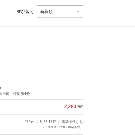
並び替え
)
「向田町」停徒歩4分
2,280
万円
275㎡
約83.18坪
建築条件なし
（土地面積 / 坪数 / 建築条件）