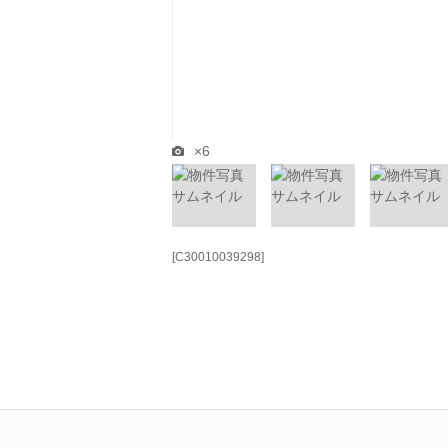
×6
[C30010039298]