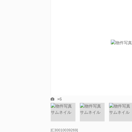
×6
[C30010039269]