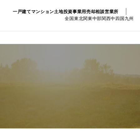
一戸建て
マンション
土地
投資事業用
売却相談
営業所
全国
東北
関東
中部
関西
中四国
九州