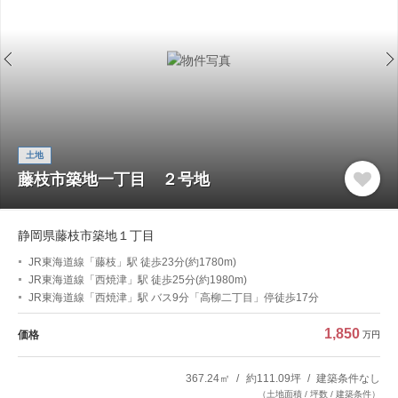
土地
藤枝市築地一丁目 ２号地
静岡県藤枝市築地１丁目
JR東海道線「藤枝」駅 徒歩23分(約1780m)
JR東海道線「西焼津」駅 徒歩25分(約1980m)
JR東海道線「西焼津」駅 バス9分「高柳二丁目」停徒歩17分
1,850
価格
万円
367.24㎡
約111.09坪
建築条件なし
（土地面積 / 坪数 / 建築条件）