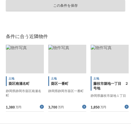
この条件を保存
条件に合う近隣物件
土地
土地
土地
葵区南瀬名町
葵区一番町
藤枝市築地一丁目 ２
号地
静岡県静岡市葵区南瀬名
静岡県静岡市葵区一番町
町
静岡県藤枝市築地１丁目
1,380
3,700
1,850
万円
万円
万円