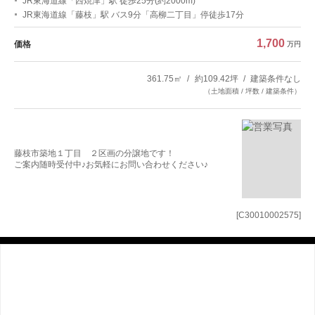
JR東海道線「西焼津」駅 徒歩25分(約2000m)
JR東海道線「藤枝」駅 バス9分「高柳二丁目」停徒歩17分
1,700
価格
万円
361.75㎡
約109.42坪
建築条件なし
（土地面積 / 坪数 / 建築条件）
藤枝市築地１丁目 ２区画の分譲地です！
ご案内随時受付中♪お気軽にお問い合わせください♪
[C30010002575]