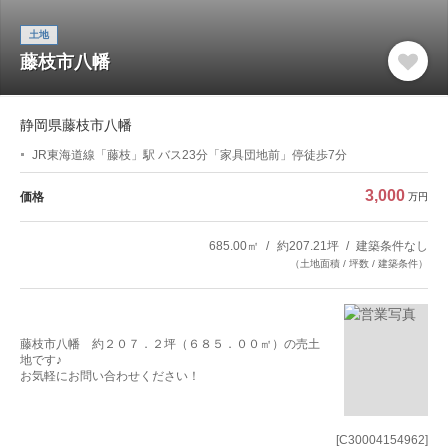
土地
藤枝市八幡
静岡県藤枝市八幡
JR東海道線「藤枝」駅 バス23分「家具団地前」停徒歩7分
3,000
価格
万円
685.00㎡
約207.21坪
建築条件なし
（土地面積 / 坪数 / 建築条件）
藤枝市八幡 約２０７．２坪（６８５．００㎡）の売土
地です♪
お気軽にお問い合わせください！
[C30004154962]