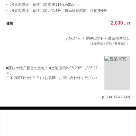
JR東海道線「藤枝」駅 徒歩11分(約855m)
JR東海道線「藤枝」駅 バス4分「市民体育館前」停徒歩4分
2,000
価格
万円
285.27㎡
約86.29坪
建築条件なし
（土地面積 / 坪数 / 建築条件）
■藤枝市瀬戸新屋の土地！ ■土地面積約86.29坪（285.27
㎡）！
ご案内随時受付中です♪お気軽にお問い合わせください♪
[C30010042902]