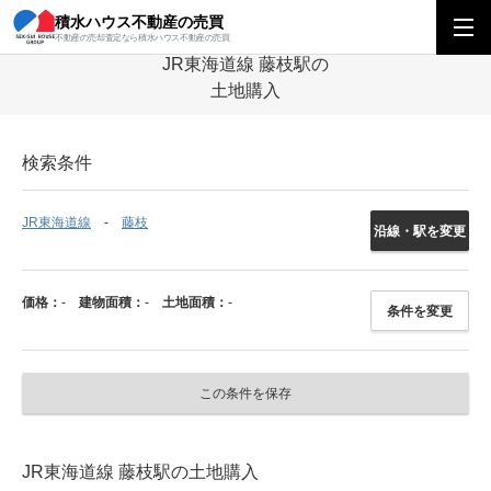
積水ハウス不動産の売買
積水ハウス不動産の売買
中部エリア
土地
岐阜県
JR東海道線
藤
不動産の売却査定なら積水ハウス不動産の売買
JR東海道線 藤枝駅の
土地購入
検索条件
JR東海道線
藤枝
沿線・駅を変更
価格：
-
建物面積：
-
土地面積：
-
条件を変更
この条件を保存
JR東海道線 藤枝駅の土地購入