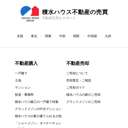
積水ハウス不動産の売買
不動産売買をサポート
全国
東北
関東
中部
関西
中四国
九州
不動産購入
不動産売却
一戸建て
ご売却について
土地
売却査定・ご相談
マンション
ご売却ガイド
投資・事業用
積水ハウスの家のご売却
積水ハウス施工の一戸建て特集
グランドメゾンのご売却
グランドメゾンの中古マンション
積水ハウスの家が建てられる土地
「シャーメゾン」オーナーチェン