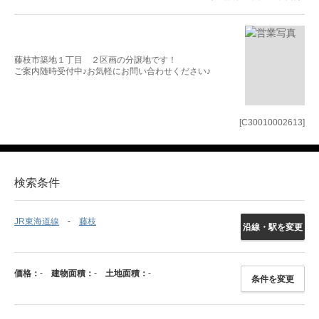
藤枝市築地１丁目 ２区画の分譲地です！
ご案内随時受付中♪お気軽にお問い合わせください♪
[C30010002613]
検索条件
JR東海道線
藤枝
沿線・駅を変更
価格：
-
建物面積：
-
土地面積：
-
条件を変更