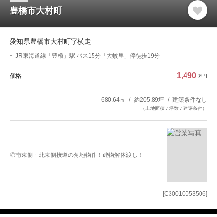
豊橋市大村町
愛知県豊橋市大村町字横走
JR東海道線「豊橋」駅 バス15分「大蚊里」停徒歩19分
1,490
価格
万円
680.64㎡
約205.89坪
建築条件なし
（土地面積 / 坪数 / 建築条件）
◎南東側・北東側接道の角地物件！建物解体渡し！
[C30010053506]