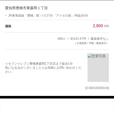
愛知県豊橋市東森岡１丁目
JR東海道線「豊橋」駅 バス27分「アイセロ前」停徒歩5分
2,900
価格
万円
468㎡
約141.57坪
建築条件なし
（土地面積 / 坪数 / 建築条件）
☆セブンイレブン豊橋東森岡1丁目店まで徒歩1分
気になる点がございましたらお気軽にお問い合わせくだ
さい。
[C30010039318]