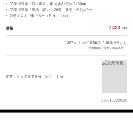
JR東海道線「西小坂井」駅 徒歩31分(約2430m)
JR東海道線「豊橋」駅 バス26分「前芝」停徒歩2分
前芝ＩＣまで車で５分（約４．１㎞）
2,480
価格
万円
1,387㎡
約419.56坪
建築条件なし
（土地面積 / 坪数 / 建築条件）
前芝ＩＣまで車で５分（約４．１㎞）
[C30010022610]