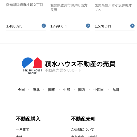
愛知県岡崎市柱曙２丁目
愛知県豊川市御津町西方
愛知県豊川市小坂井町才
長田
ノ木
3,480
1,499
1,570
万円
万円
万円
積水ハウス不動産の売買
不動産売買をサポート
全国
東北
関東
中部
関西
中四国
九州
不動産購入
不動産売却
一戸建て
ご売却について
土地
売却査定・ご相談