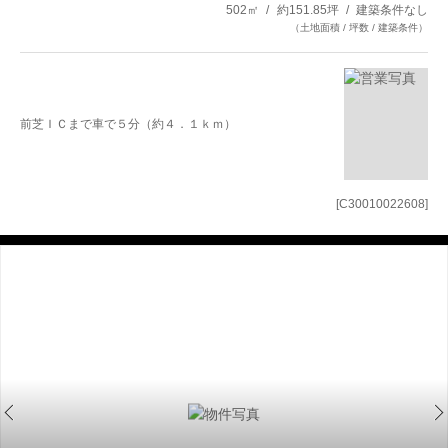
502㎡
約151.85坪
建築条件なし
（土地面積 / 坪数 / 建築条件）
前芝ＩＣまで車で５分（約４．１ｋｍ）
[C30010022608]