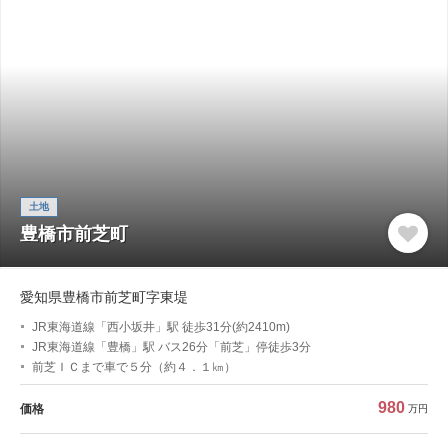
土地
豊橋市前芝町
愛知県豊橋市前芝町字東堤
JR東海道線「西小坂井」駅 徒歩31分(約2410m)
JR東海道線「豊橋」駅 バス26分「前芝」停徒歩3分
前芝ＩＣまで車で５分（約４．１㎞）
980
価格
万円