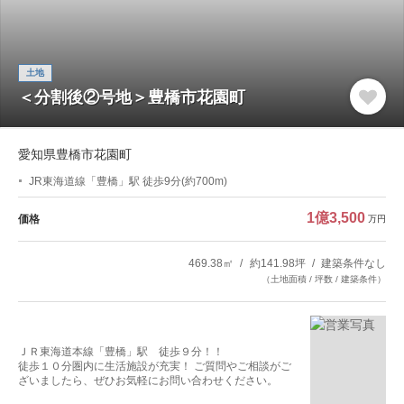
土地
＜分割後②号地＞豊橋市花園町
愛知県豊橋市花園町
JR東海道線「豊橋」駅 徒歩9分(約700m)
1億3,500
価格
万円
469.38㎡
約141.98坪
建築条件なし
（土地面積 / 坪数 / 建築条件）
ＪＲ東海道本線「豊橋」駅 徒歩９分！！
徒歩１０分圏内に生活施設が充実！ ご質問やご相談がご
ざいましたら、ぜひお気軽にお問い合わせください。