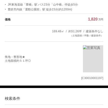
JR東海道線「豊橋」駅 バス23分「山中橋」停徒歩5分
豊鉄市内線「運動公園前」駅 徒歩15分(約1200m)
1,820
価格
万円
169.48㎡
約51.26坪
建築条件なし
（土地面積 / 坪数 / 建築条件）
角地・整形地★
土地面積約５１坪◎
[C30010001197]
検索条件