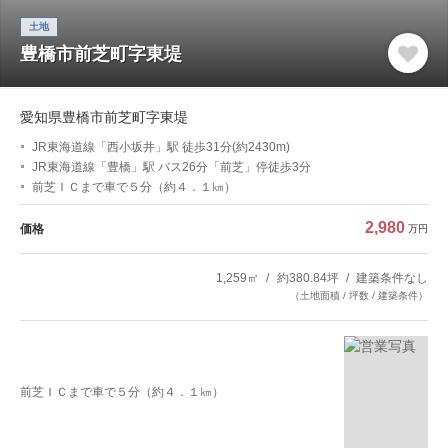
土地
豊橋市前芝町字東堤
愛知県豊橋市前芝町字東堤
JR東海道線「西小坂井」駅 徒歩31分(約2430m)
JR東海道線「豊橋」駅 バス26分「前芝」停徒歩3分
前芝ＩＣまで車で５分（約４．１㎞）
2,980
価格
万円
1,259㎡
約380.84坪
建築条件なし
（土地面積 / 坪数 / 建築条件）
前芝ＩＣまで車で５分（約４．１㎞）