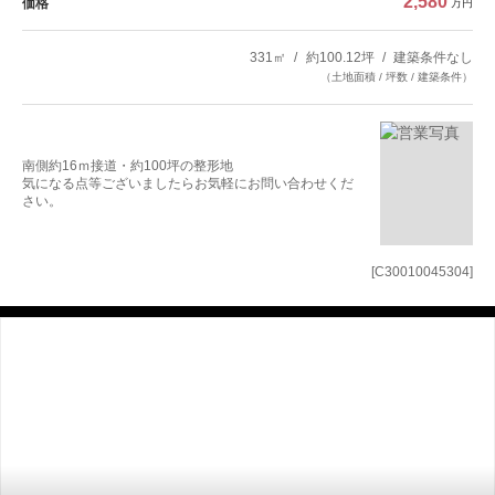
2,580
価格
万円
331㎡
約100.12坪
建築条件なし
（土地面積 / 坪数 / 建築条件）
南側約16ｍ接道・約100坪の整形地
気になる点等ございましたらお気軽にお問い合わせくだ
さい。
[C30010045304]