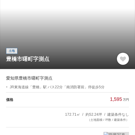
土地
豊橋市曙町字測点
愛知県豊橋市曙町字測点
JR東海道線「豊橋」駅 バス22分「南消防署前」停徒歩5分
1,595
価格
万円
172.71㎡
約52.24坪
建築条件なし
（土地面積 / 坪数 / 建築条件）