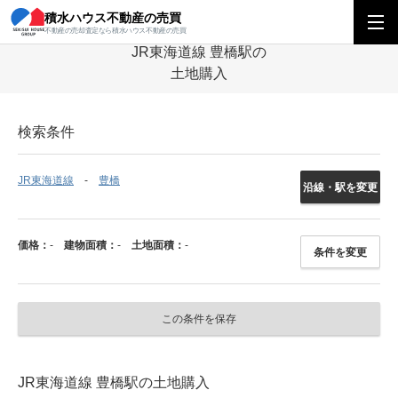
積水ハウス不動産の売買
積水ハウス不動産の売買
中部エリア
土地
岐阜県
JR東海道線
豊
不動産の売却査定なら積水ハウス不動産の売買
JR東海道線 豊橋駅の
土地購入
検索条件
JR東海道線
豊橋
沿線・駅を変更
価格：
-
建物面積：
-
土地面積：
-
条件を変更
この条件を保存
JR東海道線 豊橋駅の土地購入