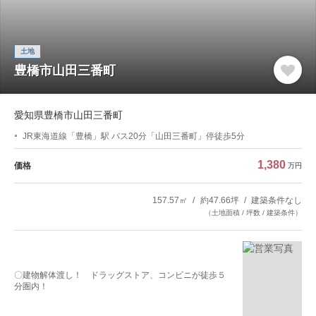
土地
豊橋市山田三番町
愛知県豊橋市山田三番町
JR東海道線「豊橋」駅 バス20分「山田三番町」停徒歩5分
1,380
価格
万円
157.57㎡
約47.66坪
建築条件なし
（土地面積 / 坪数 / 建築条件）
〇建物解体渡し！ ドラッグストア、コンビニが徒歩５
分圏内！