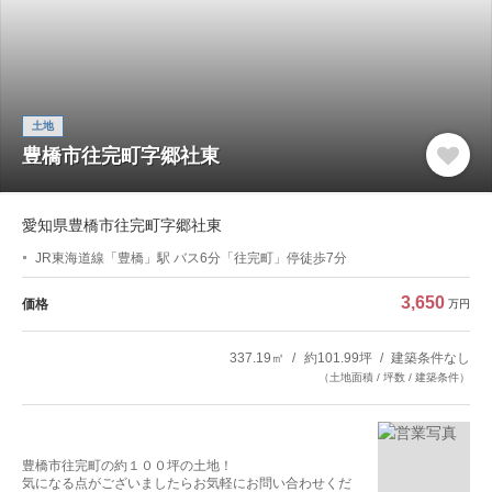
土地
豊橋市往完町字郷社東
愛知県豊橋市往完町字郷社東
JR東海道線「豊橋」駅 バス6分「往完町」停徒歩7分
3,650
価格
万円
337.19㎡
約101.99坪
建築条件なし
（土地面積 / 坪数 / 建築条件）
豊橋市往完町の約１００坪の土地！
気になる点がございましたらお気軽にお問い合わせくだ