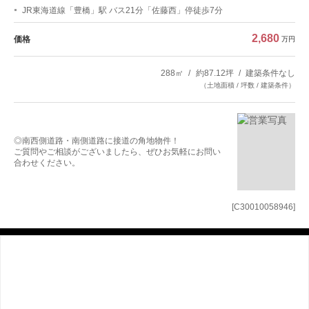
JR東海道線「豊橋」駅 バス21分「佐藤西」停徒歩7分
2,680
価格
万円
288㎡
約87.12坪
建築条件なし
（土地面積 / 坪数 / 建築条件）
◎南西側道路・南側道路に接道の角地物件！
ご質問やご相談がございましたら、ぜひお気軽にお問い
合わせください。
[C30010058946]