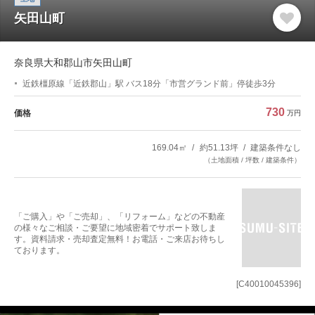
矢田山町
奈良県大和郡山市矢田山町
近鉄橿原線「近鉄郡山」駅 バス18分「市営グランド前」停徒歩3分
730
価格
万円
169.04㎡
約51.13坪
建築条件なし
（土地面積 / 坪数 / 建築条件）
「ご購入」や「ご売却」、「リフォーム」などの不動産
の様々なご相談・ご要望に地域密着でサポート致しま
す。資料請求・売却査定無料！お電話・ご来店お待ちし
ております。
[C40010045396]