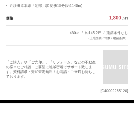
近鉄田原本線「池部」駅 徒歩15分(約1140m)
1,800
価格
万円
480㎡
約145.2坪
建築条件なし
（土地面積 / 坪数 / 建築条件）
「ご購入」や「ご売却」、「リフォーム」などの不動産
の様々なご相談・ご要望に地域密着でサポート致しま
す。資料請求・売却査定無料！お電話・ご来店お待ちし
ております。
[C40002265120]