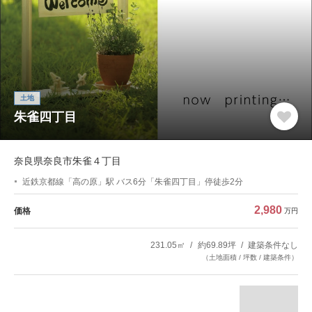
土地
朱雀四丁目
奈良県奈良市朱雀４丁目
近鉄京都線「高の原」駅 バス6分「朱雀四丁目」停徒歩2分
2,980
価格
万円
231.05㎡
約69.89坪
建築条件なし
（土地面積 / 坪数 / 建築条件）