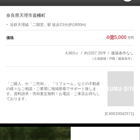
奈良県天理市嘉幡町
近鉄天理線「二階堂」駅 徒歩23分(約1800m)
4億5,000
価格
万円
4,983㎡
約1507.35坪
建築条件なし
（土地面積 / 坪数 / 建築条件）
「ご購入」や「ご売却」、「リフォーム」などの不動産
の様々なご相談・ご要望に地域密着でサポート致しま
す。資料請求・売却査定無料！お電話・ご来店お待ちし
ております。
[C40010042571]