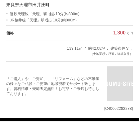
奈良県天理市田井庄町
近鉄天理線「天理」駅 徒歩10分(約800m)
JR桜井線「天理」駅 徒歩10分(約800m)
1,300
価格
万円
139.11㎡
約42.08坪
建築条件なし
（土地面積 / 坪数 / 建築条件）
「ご購入」や「ご売却」、「リフォーム」などの不動産
の様々なご相談・ご要望に地域密着でサポート致しま
す。資料請求・売却査定無料！お電話・ご来店お待ちし
ております。
[C40002282288]