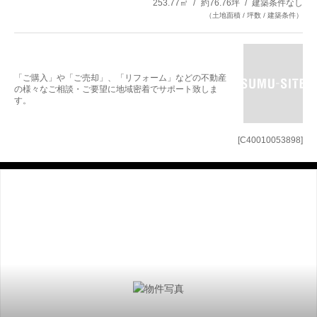
253.77㎡
約76.76坪
建築条件なし
（土地面積 / 坪数 / 建築条件）
「ご購入」や「ご売却」、「リフォーム」などの不動産
の様々なご相談・ご要望に地域密着でサポート致しま
す。
[C40010053898]