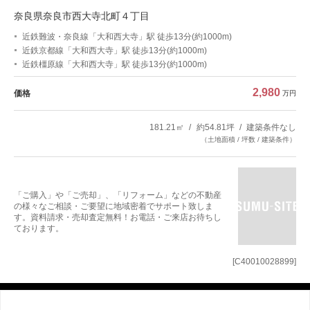
奈良県奈良市西大寺北町４丁目
近鉄難波・奈良線「大和西大寺」駅 徒歩13分(約1000m)
近鉄京都線「大和西大寺」駅 徒歩13分(約1000m)
近鉄橿原線「大和西大寺」駅 徒歩13分(約1000m)
2,980
価格
万円
181.21㎡
約54.81坪
建築条件なし
（土地面積 / 坪数 / 建築条件）
「ご購入」や「ご売却」、「リフォーム」などの不動産
の様々なご相談・ご要望に地域密着でサポート致しま
す。資料請求・売却査定無料！お電話・ご来店お待ちし
ております。
[C40010028899]