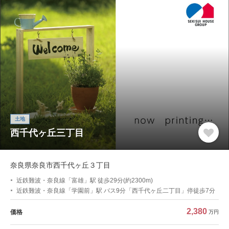
土地
西千代ヶ丘三丁目
奈良県奈良市西千代ヶ丘３丁目
近鉄難波・奈良線「富雄」駅 徒歩29分(約2300m)
近鉄難波・奈良線「学園前」駅 バス9分「西千代ヶ丘二丁目」停徒歩7分
2,380
価格
万円