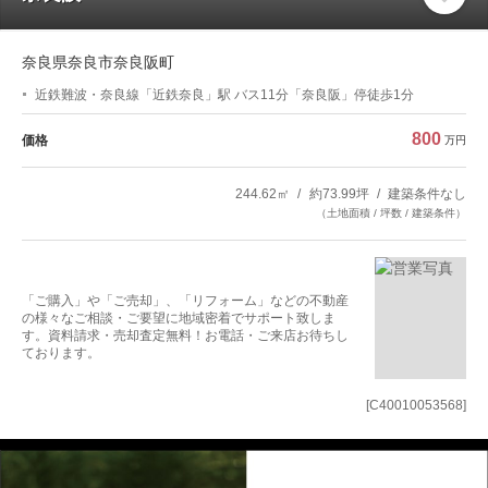
奈良県奈良市奈良阪町
近鉄難波・奈良線「近鉄奈良」駅 バス11分「奈良阪」停徒歩1分
800
価格
万円
244.62㎡
約73.99坪
建築条件なし
（土地面積 / 坪数 / 建築条件）
「ご購入」や「ご売却」、「リフォーム」などの不動産
の様々なご相談・ご要望に地域密着でサポート致しま
す。資料請求・売却査定無料！お電話・ご来店お待ちし
ております。
[C40010053568]