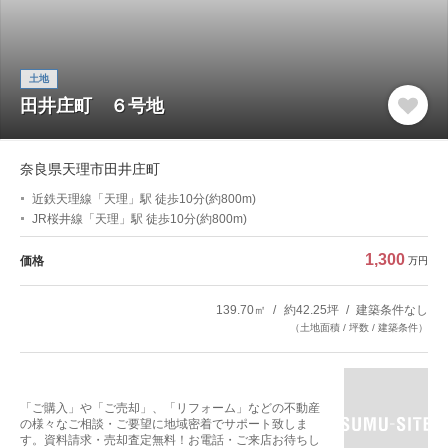
土地
田井庄町 ６号地
奈良県天理市田井庄町
近鉄天理線「天理」駅 徒歩10分(約800m)
JR桜井線「天理」駅 徒歩10分(約800m)
1,300
価格
万円
139.70㎡
約42.25坪
建築条件なし
（土地面積 / 坪数 / 建築条件）
「ご購入」や「ご売却」、「リフォーム」などの不動産
の様々なご相談・ご要望に地域密着でサポート致しま
す。資料請求・売却査定無料！お電話・ご来店お待ちし