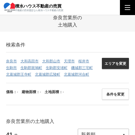
積水ハウス不動産の売買
積水ハウス不動産の売買
関西エリア
関西エリアの営業所を探す
奈良営業
不動産の売却査定なら積水ハウス不動産の売買
奈良営業所の
土地購入
検索条件
奈良市
大和高田市
大和郡山市
天理市
桜井市
エリアを変更
生駒市
生駒郡斑鳩町
生駒郡安堵町
磯城郡三宅町
北葛城郡王寺町
北葛城郡広陵町
北葛城郡河合町
価格：
-
建物面積：
-
土地面積：
-
条件を変更
奈良営業所の土地購入
41