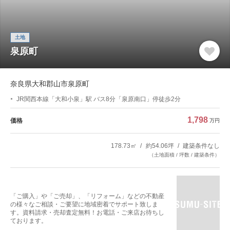
土地
泉原町
奈良県大和郡山市泉原町
JR関西本線「大和小泉」駅 バス8分「泉原南口」停徒歩2分
1,798
価格
万円
178.73㎡
約54.06坪
建築条件なし
（土地面積 / 坪数 / 建築条件）
「ご購入」や「ご売却」、「リフォーム」などの不動産
の様々なご相談・ご要望に地域密着でサポート致しま
す。資料請求・売却査定無料！お電話・ご来店お待ちし
ております。