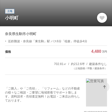
土地
小明町
奈良県生駒市小明町
近鉄難波・奈良線「東生駒」駅 バス6分「稲倉」停徒歩4分
4,480
価格
万円
702.81㎡
約212.6坪
建築条件なし
（土地面積 / 坪数 / 建築条件）
「ご購入」や「ご売却」、「リフォーム」などの不動産
の様々なご相談・ご要望に地域密着でサポート致しま
す。資料請求・売却査定無料！お電話・ご来店お待ちし
ております。