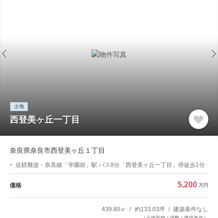
土地
西登美ヶ丘一丁目
奈良県奈良市西登美ヶ丘１丁目
近鉄難波・奈良線「学園前」駅 バス8分「西登美ヶ丘一丁目」停徒歩1分
5,200
価格
万円
439.80㎡
約133.03坪
建築条件なし
（土地面積 / 坪数 / 建築条件）