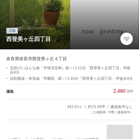
土地
西登美ヶ丘四丁目
奈良県奈良市西登美ヶ丘４丁目
近鉄けいはんな線「学研北生駒」駅 バス12分「西登美ヶ丘四丁目」停徒
歩4分
近鉄難波・奈良線「学園前」駅 バス10分「西登美ヶ丘四丁目」停徒歩4分
2,480
価格
万円
242.51㎡
約73.35坪
建築条件なし
（土地面積 / 坪数 / 建築条件）