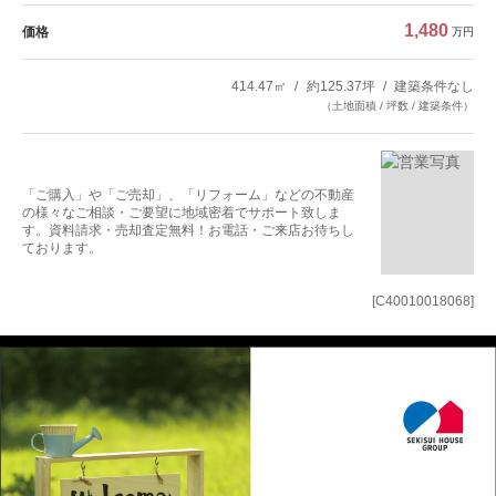
1,480
価格
万円
414.47㎡
約125.37坪
建築条件なし
（土地面積 / 坪数 / 建築条件）
「ご購入」や「ご売却」、「リフォーム」などの不動産
の様々なご相談・ご要望に地域密着でサポート致しま
す。資料請求・売却査定無料！お電話・ご来店お待ちし
ております。
[C40010018068]