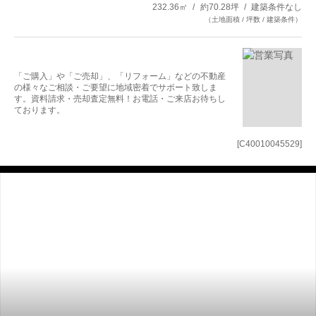
232.36㎡
約70.28坪
建築条件なし
（土地面積 / 坪数 / 建築条件）
「ご購入」や「ご売却」、「リフォーム」などの不動産
の様々なご相談・ご要望に地域密着でサポート致しま
す。資料請求・売却査定無料！お電話・ご来店お待ちし
ております。
[C40010045529]