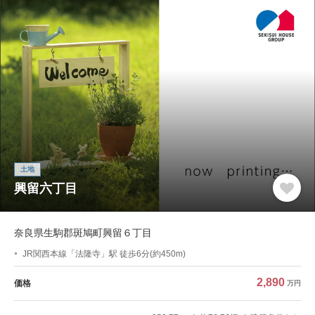
土地
興留六丁目
奈良県生駒郡斑鳩町興留６丁目
JR関西本線「法隆寺」駅 徒歩6分(約450m)
2,890
価格
万円