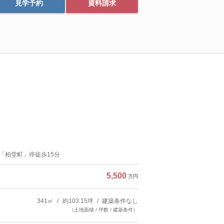
見学予約
資料請求
「柏堂町」停徒歩15分
5,500
万円
341㎡
約103.15坪
建築条件なし
（土地面積 / 坪数 / 建築条件）