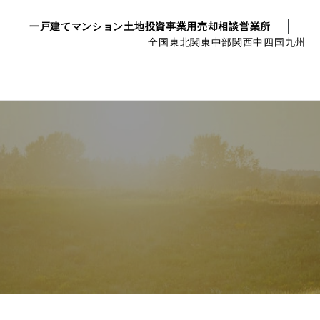
一戸建て
マンション
土地
投資事業用
売却相談
営業所
全国
東北
関東
中部
関西
中四国
九州