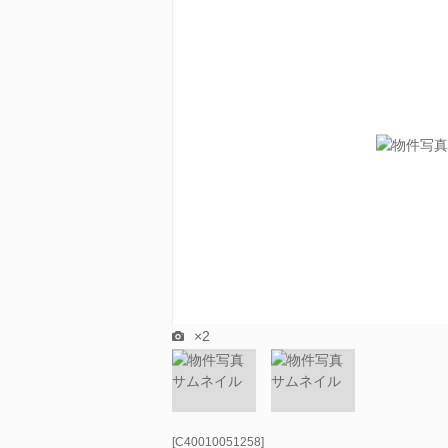
×2
[C40010051258]