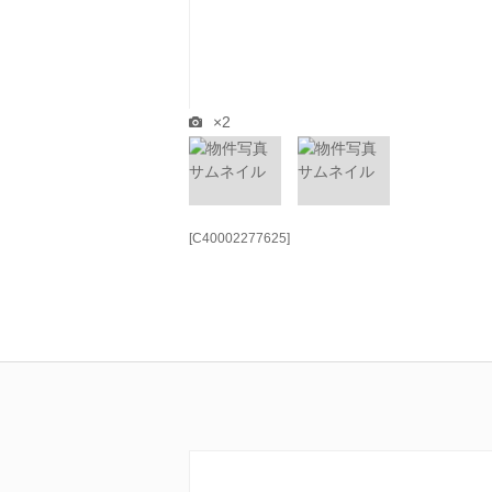
×2
[C40002277625]