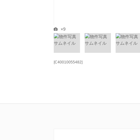
×9
[C40010055482]