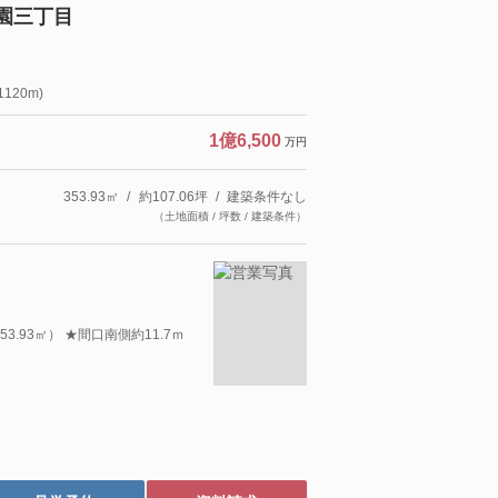
園三丁目
120m)
1億6,500
万円
353.93㎡
約107.06坪
建築条件なし
（土地面積 / 坪数 / 建築条件）
3.93㎡） ★間口南側約11.7ｍ