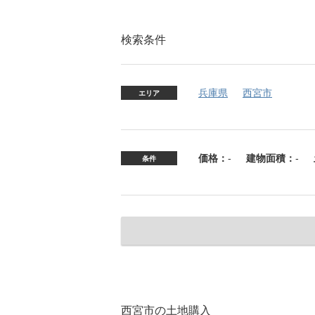
検索条件
兵庫県
西宮市
エリア
価格：
-
建物面積：
-
条件
西宮市の土地購入