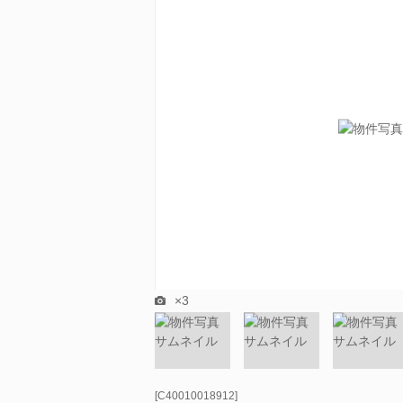
×3
[C40010018912]