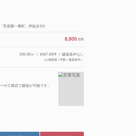
分「苦楽園一番町」停徒歩3分
8,800
万円
290.90㎡
約87.99坪
建築条件なし
（土地面積 / 坪数 / 建築条件）
ーや工務店で建築が可能です。