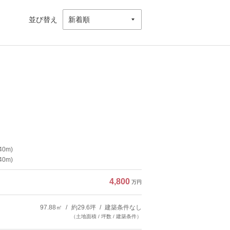
並び替え
0m)
0m)
4,800
万円
97.88㎡
約29.6坪
建築条件なし
（土地面積 / 坪数 / 建築条件）