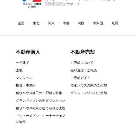
不動産売買をサポート
全国
東北
関東
中部
関西
中四国
九州
不動産購入
不動産売却
一戸建て
ご売却について
土地
売却査定・ご相談
マンション
ご売却ガイド
投資・事業用
積水ハウスの家のご売却
積水ハウス施工の一戸建て特集
グランドメゾンのご売却
グランドメゾンの中古マンション
積水ハウスの家が建てられる土地
「シャーメゾン」オーナーチェン
ジ物件