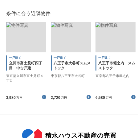
条件に合う近隣物件
一戸建て
一戸建て
一戸建て
立川市富士見町四丁
八王子市大谷町スムス
八王子市堀之内 スム
目 中古戸建
トック
ストック
東京都立川市富士見町４
東京都八王子市大谷町
東京都八王子市堀之内
丁目
3,980
2,720
6,580
万円
万円
万円
積水ハウス不動産の売買