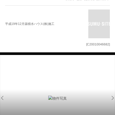
平成19年12月築積水ハウス(株)施工
[C20010046682]