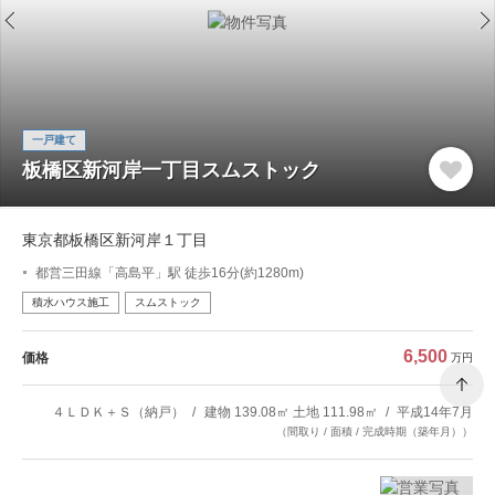
一戸建て
板橋区新河岸一丁目スムストック
東京都板橋区新河岸１丁目
都営三田線「高島平」駅 徒歩16分(約1280m)
積水ハウス施工
スムストック
6,500
価格
万円
４ＬＤＫ＋Ｓ（納戸）
建物 139.08㎡ 土地 111.98㎡
平成14年7月
（間取り / 面積 / 完成時期（築年月））