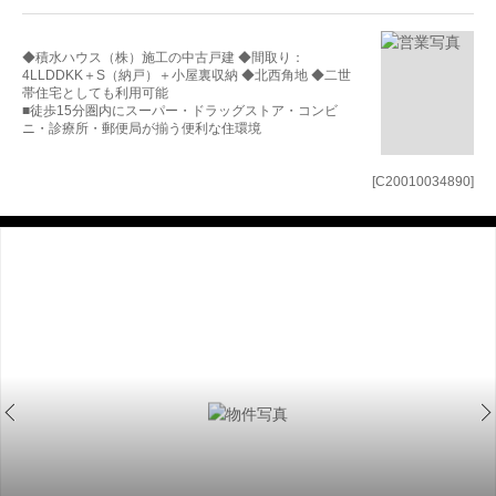
◆積水ハウス（株）施工の中古戸建 ◆間取り：
4LLDDKK＋S（納戸）＋小屋裏収納 ◆北西角地 ◆二世
帯住宅としても利用可能
■徒歩15分圏内にスーパー・ドラッグストア・コンビ
ニ・診療所・郵便局が揃う便利な住環境
[C20010034890]