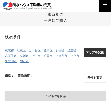
積水ハウス不動産の売買
積水ハウス不動産の売買
関東エリア
一戸建て
東京都
東京都の一戸建
不動産の売却査定なら積水ハウス不動産の売買
東京都の
一戸建て購入
検索条件
東京都
江東区
世田谷区
豊島区
板橋区
足立区
エリアを変更
八王子市
立川市
府中市
町田市
小金井市
小平市
東村山市
狛江市
価格：
-
建物面積：
-
条件を変更
この条件を保存