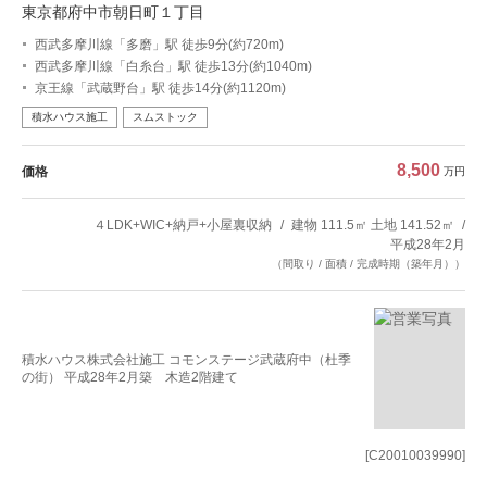
東京都府中市朝日町１丁目
西武多摩川線「多磨」駅 徒歩9分(約720m)
西武多摩川線「白糸台」駅 徒歩13分(約1040m)
京王線「武蔵野台」駅 徒歩14分(約1120m)
積水ハウス施工
スムストック
8,500
価格
万円
４LDK+WIC+納戸+小屋裏収納
建物 111.5㎡ 土地 141.52㎡
平成28年2月
（間取り / 面積 / 完成時期（築年月））
積水ハウス株式会社施工 コモンステージ武蔵府中（杜季
の街） 平成28年2月築 木造2階建て
[C20010039990]