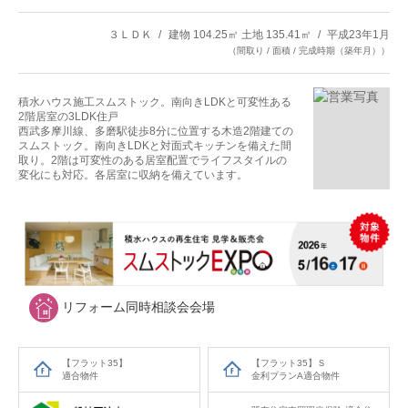
３ＬＤＫ
建物 104.25㎡ 土地 135.41㎡
平成23年1月
（間取り / 面積 / 完成時期（築年月））
積水ハウス施工スムストック。南向きLDKと可変性ある
2階居室の3LDK住戸
西武多摩川線、多磨駅徒歩8分に位置する木造2階建ての
スムストック。南向きLDKと対面式キッチンを備えた間
取り。2階は可変性のある居室配置でライフスタイルの
変化にも対応。各居室に収納を備えています。
リフォーム同時相談会会場
【フラット35】
【フラット35】Ｓ
適合物件
金利プランA適合物件