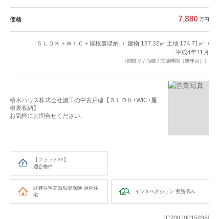
7,880
価格
万円
５ＬＤＫ＋ＷＩＣ＋屋根裏収納
建物 137.32㎡ 土地 174.71㎡
平成4年11月
（間取り / 面積 / 完成時期（築年月））
積水ハウス株式会社施工の中古戸建【５ＬＤＫ+WIC+屋
根裏収納】
お気軽にお問合せください。
【フラット35】
適合物件
既存住宅売買瑕疵保険
適合住
インスペクション
実施済み
宅
[C20010015938]