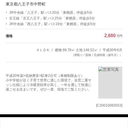
東京都八王子市中野町
JR中央線「八王子」駅 バス20分「東楢原」停徒歩5分
京王線「京王八王子」駅 バス25分「東楢原」停徒歩5分
JR中央線「西八王子」駅 バス19分「東楢原」停徒歩5分
2,680
価格
万円
４ＬＤＫ
建物 99.78㎡ 土地 146.52㎡
平成30年6月
（間取り / 面積 / 完成時期（築年月））
平成30年築×収納豊富×駐車2台可（車種制限あり）
小中学校が近く子育て世帯に適した環境で、全窓二重サ
ッシ仕様により冷暖房効率が高く、一年を通して快適に
過ごせる住まいです。ぜひ一度、現地でご覧ください。
[C20010060553]