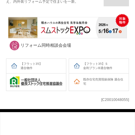
え、内外装リフォーム予定で住まいを一新。
リフォーム同時相談会会場
【フラット35】
【フラット35】Ｓ
適合物件
金利プランB適合物件
既存住宅売買瑕疵保険
適合住
宅
[C20010048055]