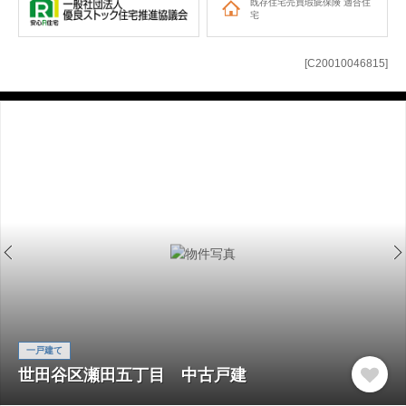
既存住宅売買瑕疵保険
適合住
宅
[C20010046815]
一戸建て
世田谷区瀬田五丁目 中古戸建