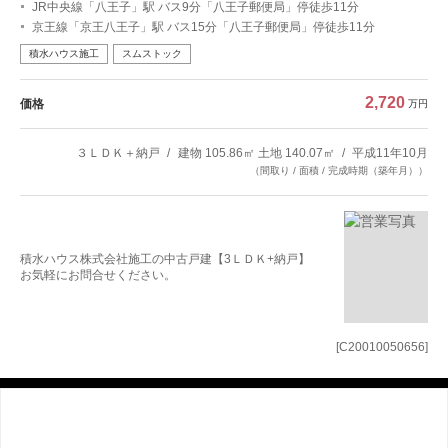
JR中央線「八王子」駅 バス9分「八王子郵便局」停徒歩11分
京王線「京王八王子」駅 バス15分「八王子郵便局」停徒歩11分
積水ハウス施工
スムストック
2,720
価格
万円
３ＬＤＫ＋納戸
建物 105.86㎡ 土地 140.07㎡
平成11年10月
（間取り / 面積 / 完成時期（築年月））
積水ハウス株式会社施工の中古戸建【3ＬＤＫ+納戸】
お気軽にお問合せください。
[C20010050656]