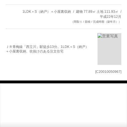
1LDK＋S（納戸）＋小屋裏収納
建物 77.89㎡ 土地 111.93㎡
平成22年12月
（間取り / 面積 / 完成時期（築年月））
ＪＲ青梅線「西立川」駅徒歩13分。1LDK＋S（納戸）
＋小屋裏収納、吹抜けのある注文住宅
[C20010050967]