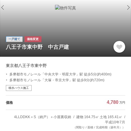
一戸建て
価格変更
八王子市東中野 中古戸建
東京都八王子市東中野
多摩都市モノレール「中央大学・明星大学」駅 徒歩5分(約400m)
多摩都市モノレール「大塚・帝京大学」駅 徒歩9分(約720m)
積水ハウス施工
4,780
価格
万円
4LLDDKK＋S（納戸）＋小屋裏収納
建物 164.75㎡ 土地 165.41㎡
平成10年7月
（間取り / 面積 / 完成時期（築年月））