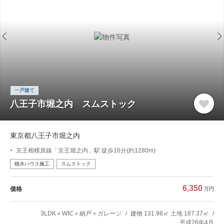
一戸建て
八王子市堀之内 スムストック
東京都八王子市堀之内
京王相模原線「京王堀之内」駅 徒歩16分(約1280m)
積水ハウス施工
スムストック
6,350
価格
万円
3LDK＋WIC＋納戸＋ガレージ
建物 131.98㎡ 土地 187.37㎡
平成26年4月