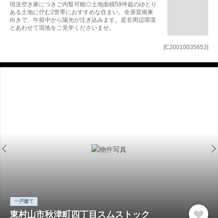
現況空き家につきご内覧可能◎土地面積59坪超のゆとり
ある土地に佇む2世帯におすすめな住まい。全居室南東
向きで、午前中から陽光が注ぎ込みます。是非周辺環境
とあわせて現地をご見学くださいませ。
[C20010035653]
一戸建て
東村山市秋津町四丁目スムストック