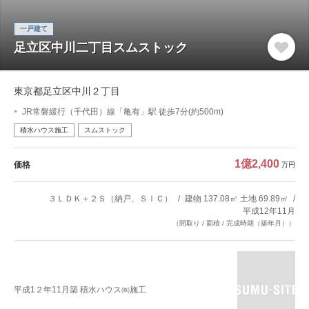
一戸建て
足立区中川二丁目スムストック
東京都足立区中川２丁目
JR常磐緩行（千代田）線「亀有」駅 徒歩7分(約500m)
積水ハウス施工
スムストック
1億2,400
価格
万円
３ＬＤＫ＋２Ｓ（納戸、ＳＩＣ）
建物 137.08㎡ 土地 69.89㎡
平成12年11月
（間取り / 面積 / 完成時期（築年月））
平成1２年11月築 積水ハウス㈱施工