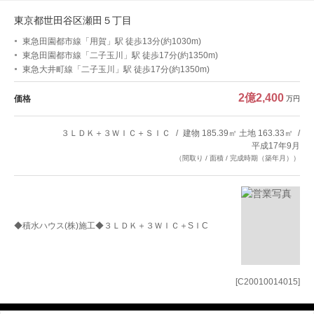
東京都世田谷区瀬田５丁目
東急田園都市線「用賀」駅 徒歩13分(約1030m)
東急田園都市線「二子玉川」駅 徒歩17分(約1350m)
東急大井町線「二子玉川」駅 徒歩17分(約1350m)
2億2,400
価格
万円
３ＬＤＫ＋３ＷＩＣ＋ＳＩＣ
建物 185.39㎡ 土地 163.33㎡
平成17年9月
（間取り / 面積 / 完成時期（築年月））
◆積水ハウス(株)施工◆３ＬＤＫ＋３ＷＩＣ＋SＩC
[C20010014015]