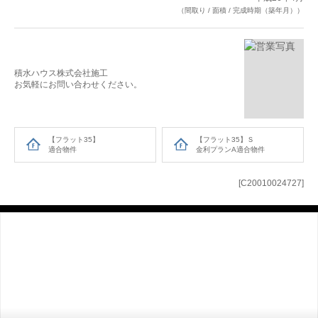
（間取り / 面積 / 完成時期（築年月））
積水ハウス株式会社施工
お気軽にお問い合わせください。
【フラット35】
【フラット35】Ｓ
適合物件
金利プランA適合物件
[C20010024727]