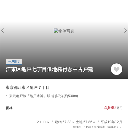
一戸建て
江東区亀戸七丁目借地権付き中古戸建
東京都江東区亀戸７丁目
東武亀戸線「亀戸水神」駅 徒歩7分(約530m)
4,980
価格
万円
２ＬＤＫ
建物 67.38㎡ 土地 67.86㎡
平成19年12月
（間取り / 面積 / 完成時期（築年月））