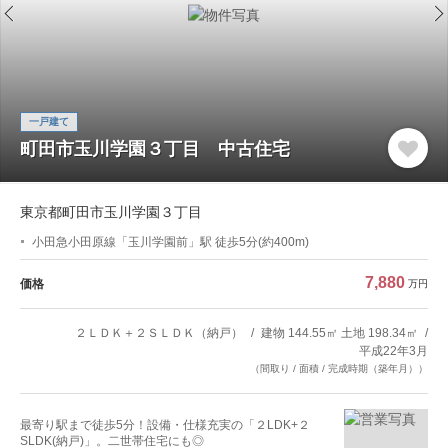
一戸建て
町田市玉川学園３丁目 中古住宅
東京都町田市玉川学園３丁目
小田急小田原線「玉川学園前」駅 徒歩5分(約400m)
7,880
価格
万円
２ＬＤＫ＋２ＳＬＤＫ（納戸）
建物 144.55㎡ 土地 198.34㎡
平成22年3月
（間取り / 面積 / 完成時期（築年月））
最寄り駅まで徒歩5分！設備・仕様充実の「２LDK+２
SLDK(納戸)」。二世帯住宅にも◎