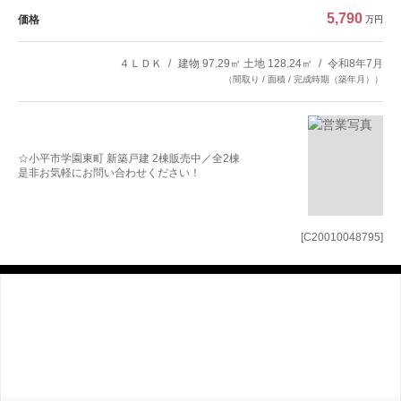
5,790
価格
万円
４ＬＤＫ
建物 97.29㎡ 土地 128.24㎡
令和8年7月
（間取り / 面積 / 完成時期（築年月））
☆小平市学園東町 新築戸建 2棟販売中／全2棟
是非お気軽にお問い合わせください！
[C20010048795]