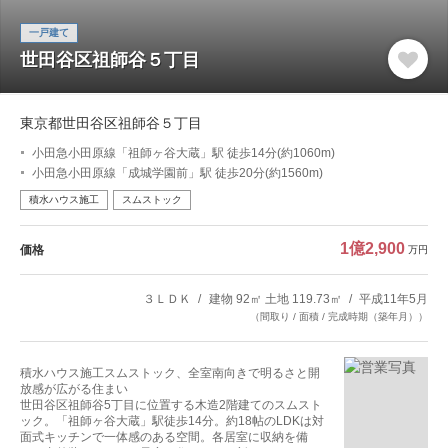
一戸建て
世田谷区祖師谷５丁目
東京都世田谷区祖師谷５丁目
小田急小田原線「祖師ヶ谷大蔵」駅 徒歩14分(約1060m)
小田急小田原線「成城学園前」駅 徒歩20分(約1560m)
積水ハウス施工
スムストック
1億2,900
価格
万円
３ＬＤＫ
建物 92㎡ 土地 119.73㎡
平成11年5月
（間取り / 面積 / 完成時期（築年月））
積水ハウス施工スムストック、全室南向きで明るさと開
放感が広がる住まい
世田谷区祖師谷5丁目に位置する木造2階建てのスムスト
ック。「祖師ヶ谷大蔵」駅徒歩14分。約18帖のLDKは対
面式キッチンで一体感のある空間。各居室に収納を備