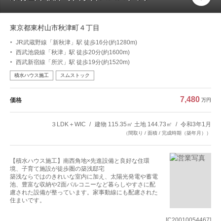
東京都東村山市秋津町４丁目
JR武蔵野線「新秋津」駅 徒歩16分(約1280m)
西武池袋線「秋津」駅 徒歩20分(約1600m)
西武新宿線「所沢」駅 徒歩19分(約1520m)
積水ハウス施工
スムストック
7,480
価格
万円
３LDK＋WIC
建物 115.35㎡ 土地 144.73㎡
令和3年1月
（間取り / 面積 / 完成時期（築年月））
【積水ハウス施工】南西角地×先進設備と良好な住環
境、子育て施設が徒歩圏の築浅邸宅
築浅ならではのきれいな室内に加え、太陽光発電や蓄電
池、豊富な収納や2面バルコニーなど暮らしやすさに配
慮された設備が整っています。家事動線にも配慮された
住まいです。
[C20010054467]