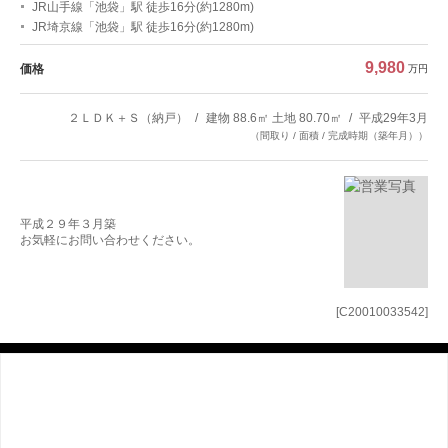
JR山手線「池袋」駅 徒歩16分(約1280m)
JR埼京線「池袋」駅 徒歩16分(約1280m)
9,980
価格
万円
２ＬＤＫ＋Ｓ（納戸）
建物 88.6㎡ 土地 80.70㎡
平成29年3月
（間取り / 面積 / 完成時期（築年月））
平成２９年３月築
お気軽にお問い合わせください。
[C20010033542]