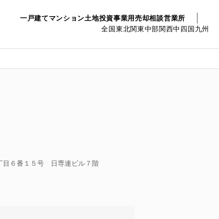
一戸建て
マンション
土地
投資事業用
売却相談
営業所
全国
東北
関東
中部
関西
中四国
九州
丁目６番１５号 日専連ビル７階