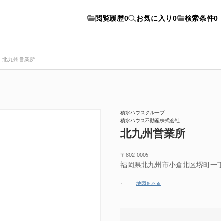
閲覧履歴
0
お気に入り
0
検索条件
0
北九州営業所
積水ハウスグループ
積水ハウス不動産株式会社
北九州営業所
〒802-0005
福岡県北九州市小倉北区堺町一
地図をみる