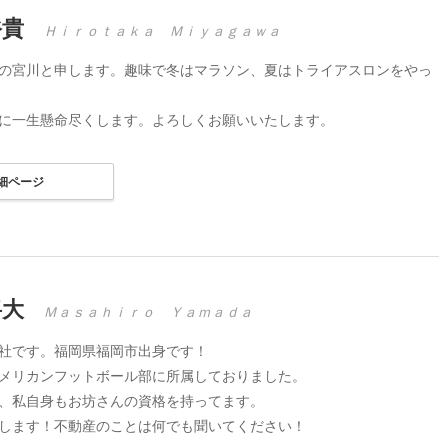
裕貴
Ｈｉｒｏｔａｋａ Ｍｉｙａｇａｗａ
の宮川と申します。趣味で冬はマラソン、夏はトライアスロンをやっ
に一生懸命尽くします。よろしくお願いいたします。
細ページ
将大
Ｍａｓａｈｉｒｏ Ｙａｍａｄａ
社です。福岡県福岡市出身です！
メリカンフットボール部に所属しておりました。
、私自身もお坊さんの資格を持ってます。
します！不動産のことは何でも聞いてください！