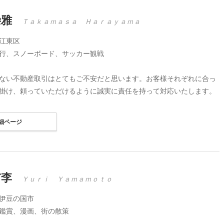
崇雅
Ｔａｋａｍａｓａ Ｈａｒａｙａｍａ
江東区
行、スノーボード、サッカー観戦
ない不動産取引はとてもご不安だと思います。お客様それぞれに合っ
掛け、頼っていただけるように誠実に責任を持って対応いたします。
細ページ
侑李
Ｙｕｒｉ Ｙａｍａｍｏｔｏ
伊豆の国市
鑑賞、漫画、街の散策