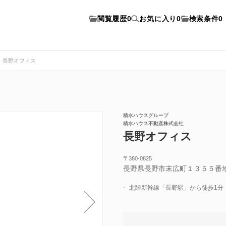
閲覧履歴
0
お気に入り
0
検索条件
0
長野オフィス
積水ハウスグループ
積水ハウス不動産株式会社
長野オフィス
〒380-0825
長野県長野市末広町１３５５番
北陸新幹線「長野駅」から徒歩1分