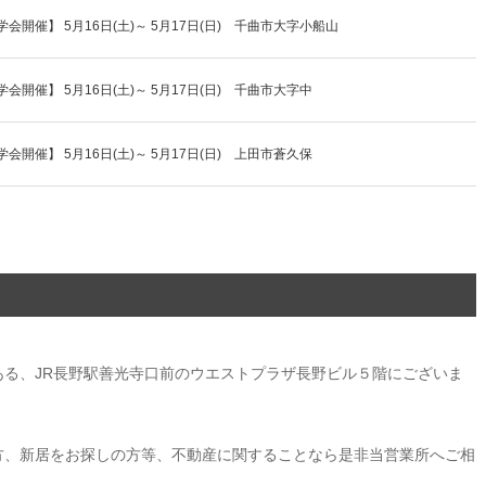
開催】 5月16日(土)～ 5月17日(日) 千曲市大字小船山
開催】 5月16日(土)～ 5月17日(日) 千曲市大字中
開催】 5月16日(土)～ 5月17日(日) 上田市蒼久保
る、JR長野駅善光寺口前のウエストプラザ長野ビル５階にございま
方、新居をお探しの方等、不動産に関することなら是非当営業所へご相