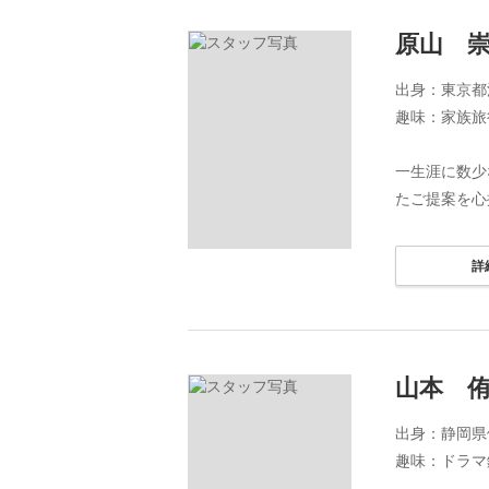
原山 
出身：東京都
趣味：家族旅
一生涯に数少
たご提案を心
詳
山本 
出身：静岡県
趣味：ドラマ