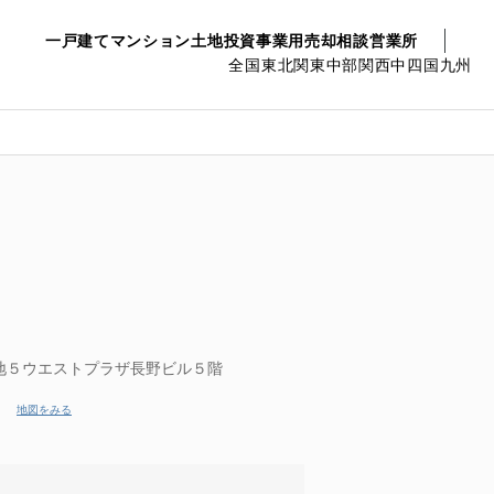
一戸建て
マンション
土地
投資事業用
売却相談
営業所
全国
東北
関東
中部
関西
中四国
九州
地５ウエストプラザ長野ビル５階
地図をみる