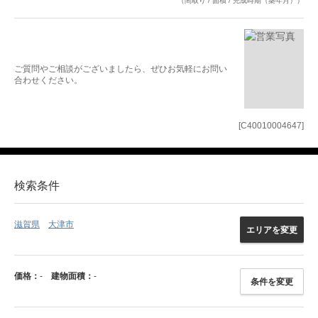
（間取り / 面積 / 完成時期（築年月））
ご質問やご相談がございましたら、ぜひお気軽にお問い
合わせください。
[C40010004647]
検索条件
滋賀県
大津市
エリアを変更
価格：
-
建物面積：
-
条件を変更