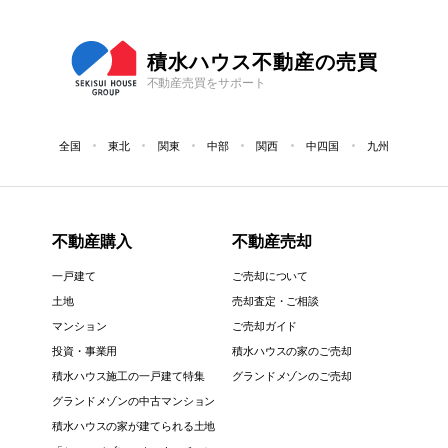
積水ハウス不動産の売買
不動産売買をサポート
全国
東北
関東
中部
関西
中四国
九州
不動産購入
不動産売却
一戸建て
ご売却について
土地
売却査定・ご相談
マンション
ご売却ガイド
投資・事業用
積水ハウスの家のご売却
積水ハウス施工の一戸建て特集
グランドメゾンのご売却
グランドメゾンの中古マンション
積水ハウスの家が建てられる土地