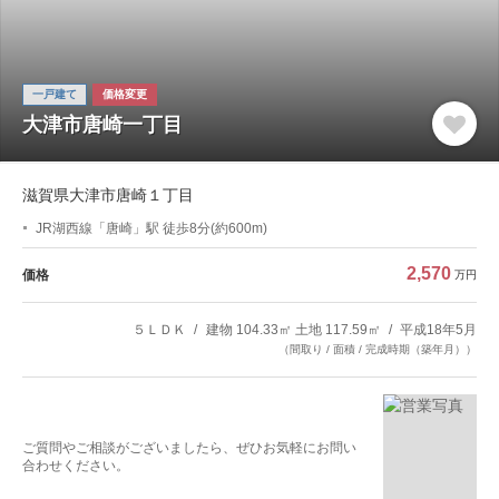
一戸建て
価格変更
大津市唐崎一丁目
滋賀県大津市唐崎１丁目
JR湖西線「唐崎」駅 徒歩8分(約600m)
2,570
価格
万円
５ＬＤＫ
建物 104.33㎡ 土地 117.59㎡
平成18年5月
（間取り / 面積 / 完成時期（築年月））
ご質問やご相談がございましたら、ぜひお気軽にお問い
合わせください。