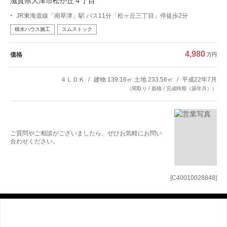
滋賀県大津市松が丘４丁目
JR東海道線「南草津」駅 バス11分「松ヶ丘三丁目」停徒歩2分
積水ハウス施工
スムストック
4,980
価格
万円
４ＬＤＫ
建物 139.16㎡ 土地 233.56㎡
平成22年7月
（間取り / 面積 / 完成時期（築年月））
ご質問やご相談がございましたら、ぜひお気軽にお問い
合わせください。
[C40010028848]