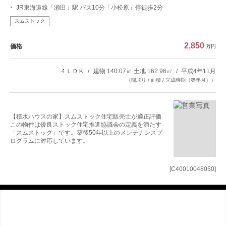
JR東海道線「瀬田」駅 バス10分「小松原」停徒歩2分
スムストック
2,850
価格
万円
４ＬＤＫ
建物 140.07㎡ 土地 162.96㎡
平成4年11月
（間取り / 面積 / 完成時期（築年月））
【積水ハウスの家】スムストック住宅販売士が適正評価
この物件は優良ストック住宅推進協議会の定義を満たす
「スムストック」です。築後50年以上のメンテナンスプ
ログラムに対応しています。
[C40010048050]