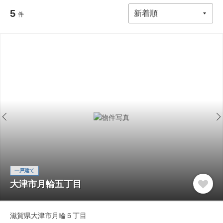
5
件
一戸建て
大津市月輪五丁目
滋賀県大津市月輪５丁目