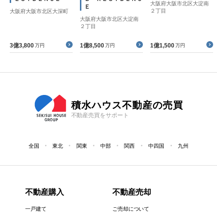
大阪府大阪市北区大淀南
Ｅ
２丁目
大阪府大阪市北区大深町
大阪府大阪市北区大淀南
２丁目
3億3,800
1億8,500
1億1,500
万円
万円
万円
積水ハウス不動産の売買
不動産売買をサポート
全国
東北
関東
中部
関西
中四国
九州
不動産購入
不動産売却
一戸建て
ご売却について