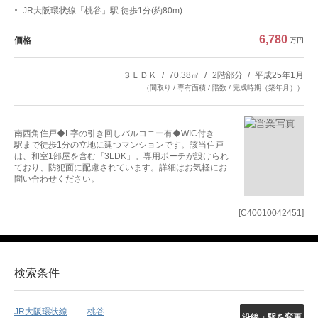
JR大阪環状線「桃谷」駅 徒歩1分(約80m)
6,780
価格
万円
３ＬＤＫ
70.38㎡
2階部分
平成25年1月
（間取り / 専有面積 / 階数 / 完成時期（築年月））
南西角住戸◆L字の引き回しバルコニー有◆WIC付き
駅まで徒歩1分の立地に建つマンションです。該当住戸
は、和室1部屋を含む「3LDK」。専用ポーチが設けられ
ており、防犯面に配慮されています。詳細はお気軽にお
問い合わせください。
[C40010042451]
検索条件
JR大阪環状線
桃谷
沿線・駅を変更