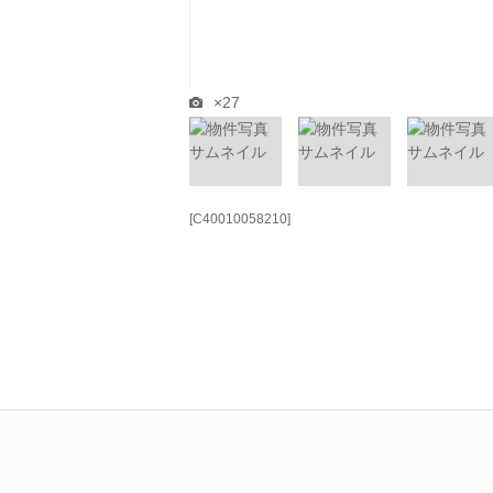
×27
[C40010058210]