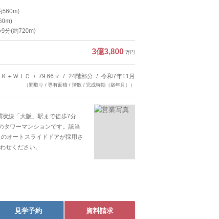
560m)
0m)
分(約720m)
3億3,800
万円
ＤＫ＋ＷＩＣ
79.66㎡
24階部分
令和7年11月
（間取り / 専有面積 / 階数 / 完成時期（築年月））
大阪環状線「大阪」駅まで徒歩7分
体制のタワーマンションです。該当
きのオートスライドドアが採用さ
わせください。
見学予約
資料請求