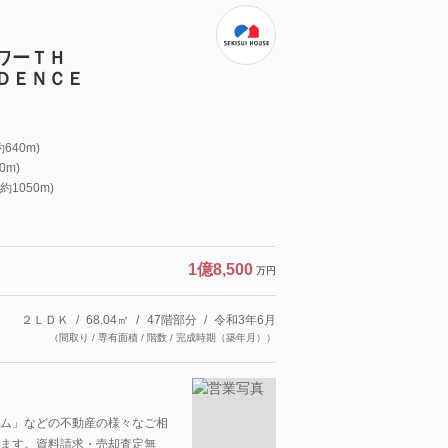
ワーＴＨ
ＤＥＮＣＥ
640m)
0m)
1050m)
1億8,500
万円
２ＬＤＫ
68.04㎡
47階部分
令和3年6月
（間取り / 専有面積 / 階数 / 完成時期（築年月））
ム」などの不動産の様々なご相
ます。資料請求・売却査定無