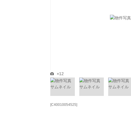
×12
[C40010054525]