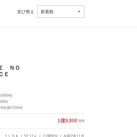
並び替え
Ｅ ＮＯ
ＣＥ
560m)
0m)
分(約720m)
1億9,800
万円
１ＬＤＫ
52.12㎡
11階部分
令和7年11月