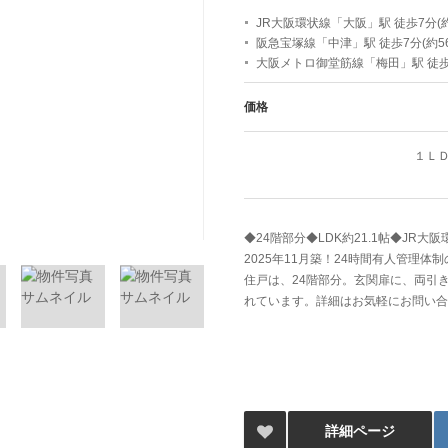
JR大阪環状線「大阪」駅 徒歩7分(約
阪急宝塚線「中津」駅 徒歩7分(約56
大阪メトロ御堂筋線「梅田」駅 徒歩9
価格
１Ｌ
◆24階部分◆LDK約21.1帖◆JR
2025年11月築！24時間有人管理
住戸は、24階部分。玄関扉に、両引
れています。詳細はお気軽にお問い合
詳細ページ