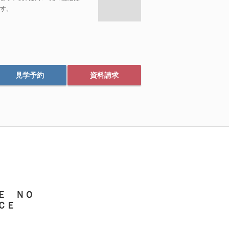
す。
見学予約
資料請求
Ｅ ＮＯ
ＣＥ