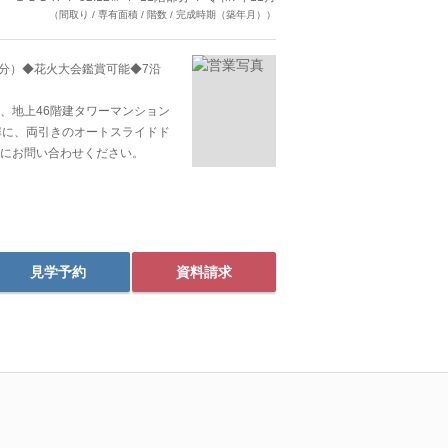
（間取り / 専有面積 / 階数 / 完成時期（築年月））
部分）◆花火大会鑑賞可能◆7沿
、地上46階建タワーマンション
扉に、両引きのオートスライドド
にお問い合わせください。
見学予約
資料請求