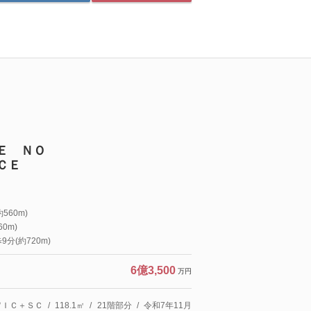
Ｅ ＮＯ
ＣＥ
560m)
0m)
分(約720m)
6億3,500
万円
ＷＩＣ＋ＳＣ
118.1㎡
21階部分
令和7年11月