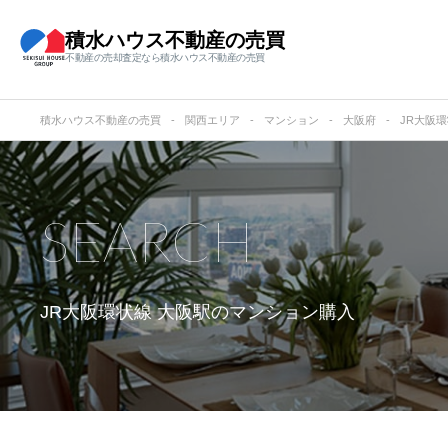
積水ハウス不動産の売買
不動産の売却査定なら積水ハウス不動産の売買
積水ハウス不動産の売買
関西エリア
マンション
大阪府
JR大阪
SEARCH
JR大阪環状線 大阪駅の
マンション購入