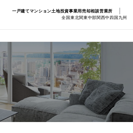
一戸建て
マンション
土地
投資事業用
売却相談
営業所
全国
東北
関東
中部
関西
中四国
九州