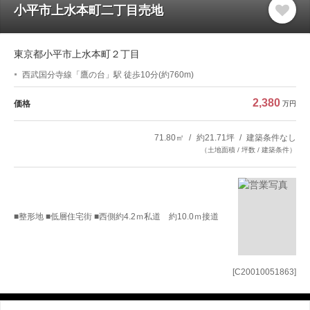
小平市上水本町二丁目売地
東京都小平市上水本町２丁目
西武国分寺線「鷹の台」駅 徒歩10分(約760m)
2,380
価格
万円
71.80㎡
約21.71坪
建築条件なし
（土地面積 / 坪数 / 建築条件）
■整形地 ■低層住宅街 ■西側約4.2ｍ私道 約10.0ｍ接道
[C20010051863]