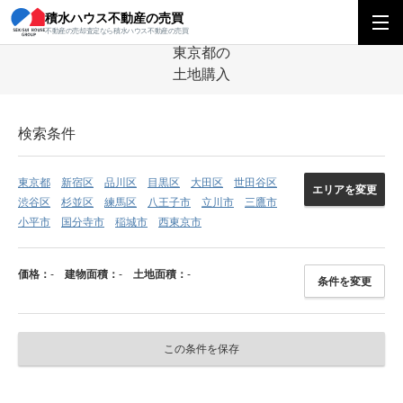
積水ハウス不動産の売買
積水ハウス不動産の売買
関東エリア
土地
東京都
東京都の土地
不動産の売却査定なら積水ハウス不動産の売買
東京都の
土地購入
検索条件
東京都
新宿区
品川区
目黒区
大田区
世田谷区
エリアを変更
渋谷区
杉並区
練馬区
八王子市
立川市
三鷹市
小平市
国分寺市
稲城市
西東京市
価格：
-
建物面積：
-
土地面積：
-
条件を変更
この条件を保存