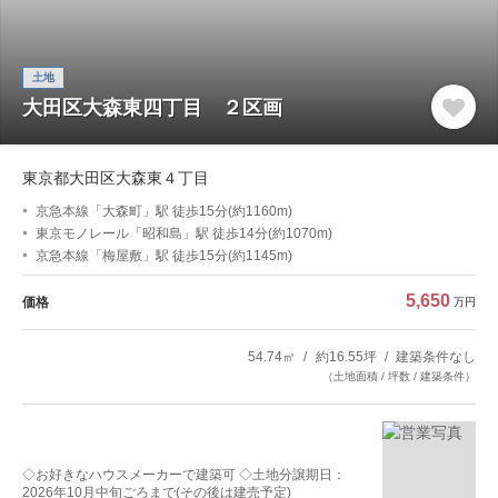
土地
大田区大森東四丁目 ２区画
東京都大田区大森東４丁目
京急本線「大森町」駅 徒歩15分(約1160m)
東京モノレール「昭和島」駅 徒歩14分(約1070m)
京急本線「梅屋敷」駅 徒歩15分(約1145m)
5,650
価格
万円
54.74㎡
約16.55坪
建築条件なし
（土地面積 / 坪数 / 建築条件）
◇お好きなハウスメーカーで建築可 ◇土地分譲期日：
2026年10月中旬ごろまで(その後は建売予定)