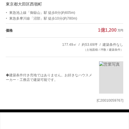
東京都大田区西嶺町
東急池上線「御嶽山」駅 徒歩8分(約605m)
東急多摩川線「沼部」駅 徒歩10分(約780m)
1億1,200
価格
万円
177.49㎡
約53.69坪
建築条件なし
（土地面積 / 坪数 / 建築条件）
◆建築条件付き売地ではありません。お好きなハウスメ
ーカー・工務店で建築可能です。
[C20010059767]