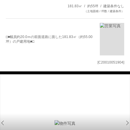
181.83㎡
約55坪
建築条件なし
（土地面積 / 坪数 / 建築条件）
□■幅員約20.0ｍの前面道路に面した181.83㎡（約55.00
坪）の戸建用地■□
[C20010051904]