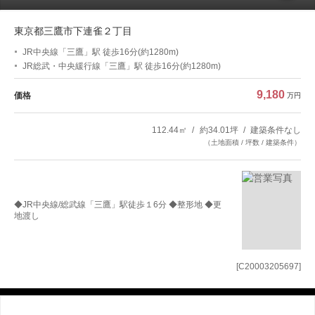
東京都三鷹市下連雀２丁目
JR中央線「三鷹」駅 徒歩16分(約1280m)
JR総武・中央緩行線「三鷹」駅 徒歩16分(約1280m)
9,180
価格
万円
112.44㎡
約34.01坪
建築条件なし
（土地面積 / 坪数 / 建築条件）
◆JR中央線/総武線「三鷹」駅徒歩１6分 ◆整形地 ◆更
地渡し
[C20003205697]