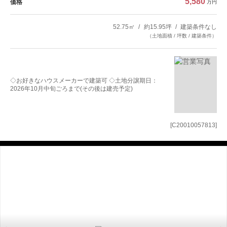
5,580
価格
万円
52.75㎡
約15.95坪
建築条件なし
（土地面積 / 坪数 / 建築条件）
◇お好きなハウスメーカーで建築可 ◇土地分譲期日：
2026年10月中旬ごろまで(その後は建売予定)
[C20010057813]