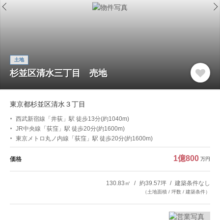
土地
杉並区清水三丁目 売地
東京都杉並区清水３丁目
西武新宿線「井荻」駅 徒歩13分(約1040m)
JR中央線「荻窪」駅 徒歩20分(約1600m)
東京メトロ丸ノ内線「荻窪」駅 徒歩20分(約1600m)
1億800
価格
万円
130.83㎡
約39.57坪
建築条件なし
（土地面積 / 坪数 / 建築条件）