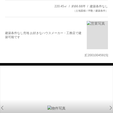
220.45㎡
約66.68坪
建築条件なし
（土地面積 / 坪数 / 建築条件）
建築条件なし売地 お好きなハウスメーカー・工務店で建
築可能です
[C20010045915]