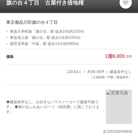
旗の台４丁目 古屋付き借地権
東京都品川区旗の台４丁目
東急大井町線「旗の台」駅 徒歩2分(約155m)
東急池上線「旗の台」駅 徒歩2分(約155m)
都営浅草線「中延」駅 徒歩13分(約965m)
1億6,000
価格
万円
120.62㎡
約36.48坪
建築条件なし
（土地面積 / 坪数 / 建築条件）
◆建築条件なし。お好きなハウスメーカーで建築可能で
す。 ◆旗の台ふれあいロード（稲荷通）に面しておりま
す。
[C20010054904]