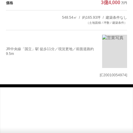
3億4,000
価格
万円
548.54㎡
約165.93坪
建築条件なし
（土地面積 / 坪数 / 建築条件）
JR中央線「国立」駅 徒歩11分／現況更地／前面道路約
9.5m
[C20010054974]