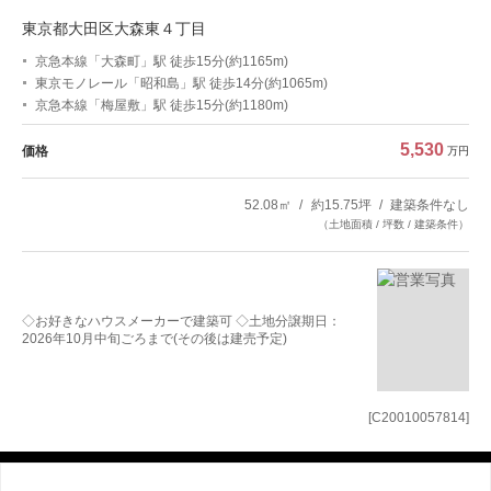
東京都大田区大森東４丁目
京急本線「大森町」駅 徒歩15分(約1165m)
東京モノレール「昭和島」駅 徒歩14分(約1065m)
京急本線「梅屋敷」駅 徒歩15分(約1180m)
5,530
価格
万円
52.08㎡
約15.75坪
建築条件なし
（土地面積 / 坪数 / 建築条件）
◇お好きなハウスメーカーで建築可 ◇土地分譲期日：
2026年10月中旬ごろまで(その後は建売予定)
[C20010057814]