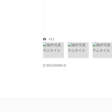
×11
[C30010058813]