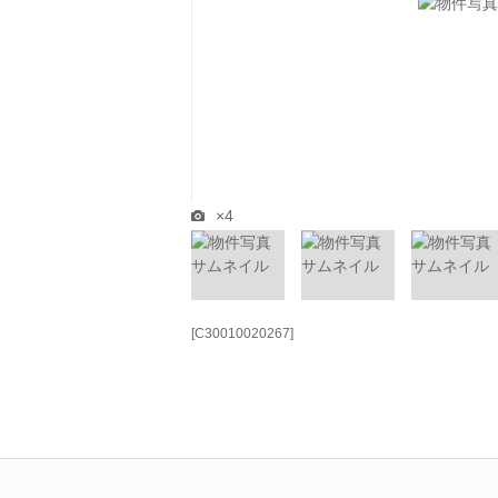
×4
[C30010020267]