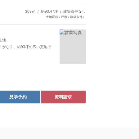
309㎡
約93.47坪
建築条件なし
（土地面積 / 坪数 / 建築条件）
土地
件がなく、約93坪の広い更地で
見学予約
資料請求