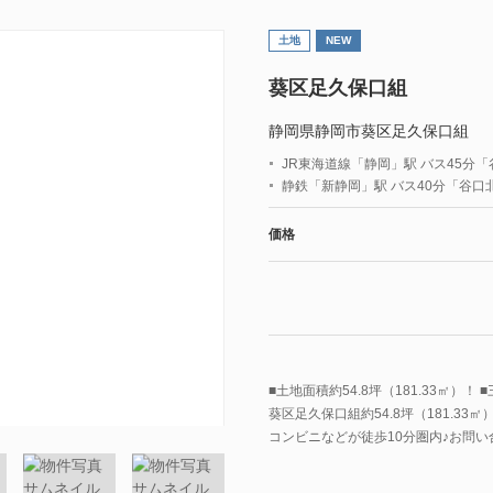
土地
NEW
葵区足久保口組
静岡県静岡市葵区足久保口組
JR東海道線「静岡」駅 バス45分
静鉄「新静岡」駅 バス40分「谷口
価格
■土地面積約54.8坪（181.33㎡）！
葵区足久保口組約54.8坪（181.33
コンビニなどが徒歩10分圏内♪お問