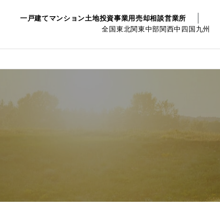
一戸建て
マンション
土地
投資事業用
売却相談
営業所
全国
東北
関東
中部
関西
中四国
九州