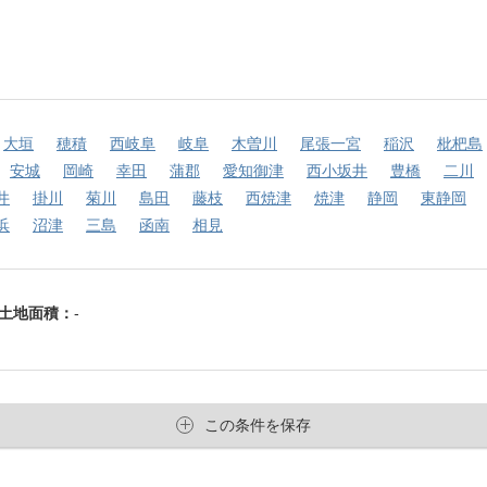
大垣
穂積
西岐阜
岐阜
木曽川
尾張一宮
稲沢
枇杷島
安城
岡崎
幸田
蒲郡
愛知御津
西小坂井
豊橋
二川
井
掛川
菊川
島田
藤枝
西焼津
焼津
静岡
東静岡
浜
沼津
三島
函南
相見
土地面積：
-
この条件を保存