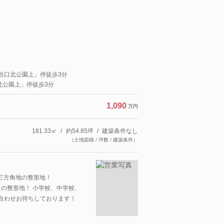
「谷口北公園上」停徒歩3分
北公園上」停徒歩3分
1,090
万円
181.33㎡
約54.85坪
建築条件なし
（土地面積 / 坪数 / 建築条件）
 ■三方角地の整形地！
㎡）の整形地！ 小学校、中学校、
い合わせお待ちしております！