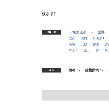
検索条件
JR東海道線
垂井
沿線・駅
大高
大府
野田新町
高塚
浜松
磐田
袋
富士川
富士
原
片
価格：
-
建物面積：
-
条件