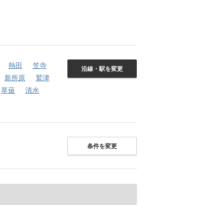
熱田
笠寺
沿線・駅を変更
新所原
鷲津
草薙
清水
条件を変更