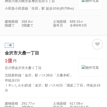
神奈川県川崎市多摩区生田５丁目
小田急小田原線「生田」駅 徒歩10分(約795m)
建物面積
268.8㎡
土地面積
689.15㎡
階建て
2階建て
築年月
令和6年3月
一棟
金沢市大桑一丁目
1億
円
石川県金沢市大桑１丁目
北陸新幹線「金沢」駅 バス38分「大桑本町」
停徒歩2分
ＩＲいしかわ鉄道「金沢」駅 バス42分「涌波二丁目」停徒歩18
分
建物面積
291.77㎡
土地面積
617.08㎡