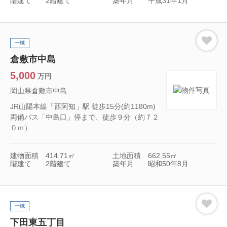
階建て
2階建て
築年月
平成31年1月
一棟
倉敷市中島
5,000
万円
岡山県倉敷市中島
JR山陽本線「西阿知」駅 徒歩15分(約1180m)
両備バス「中島口」停まで、徒歩９分（約７２
０ｍ）
建物面積
414.71㎡
土地面積
662.55㎡
階建て
2階建て
築年月
昭和50年8月
一棟
下田東五丁目