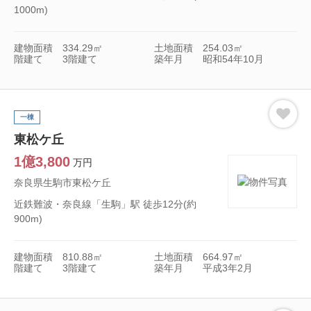
1000m)
建物面積
334.29㎡
土地面積
254.03㎡
階建て
3階建て
築年月
昭和54年10月
一棟
東松ケ丘
1億3,800
万円
奈良県生駒市東松ケ丘
近鉄難波・奈良線「生駒」駅 徒歩12分(約
900m)
建物面積
810.88㎡
土地面積
664.97㎡
階建て
3階建て
築年月
平成3年2月