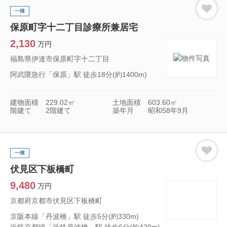
一棟
保原町字十二丁目診療所兼居宅
2,130
万円
福島県伊達市保原町字十二丁目
阿武隈急行「保原」駅 徒歩18分(約1400m)
建物面積
229.02㎡
土地面積
603.60㎡
階建て
2階建て
築年月
昭和58年9月
一棟
伏見区下板橋町
9,480
万円
京都府京都市伏見区下板橋町
京阪本線「丹波橋」駅 徒歩5分(約330m)