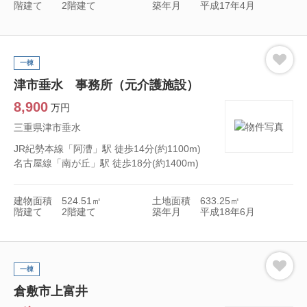
階建て
2階建て
築年月
平成17年4月
一棟
津市垂水 事務所（元介護施設）
8,900
万円
三重県津市垂水
JR紀勢本線「阿漕」駅 徒歩14分(約1100m)
名古屋線「南が丘」駅 徒歩18分(約1400m)
建物面積
524.51㎡
土地面積
633.25㎡
階建て
2階建て
築年月
平成18年6月
一棟
倉敷市上富井