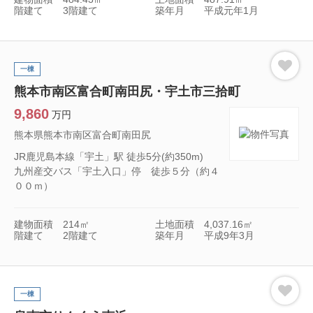
階建て
3階建て
築年月
平成元年1月
一棟
熊本市南区富合町南田尻・宇土市三拾町
9,860
万円
熊本県熊本市南区富合町南田尻
JR鹿児島本線「宇土」駅 徒歩5分(約350m)
九州産交バス「宇土入口」停 徒歩５分（約４
００ｍ）
建物面積
214㎡
土地面積
4,037.16㎡
階建て
2階建て
築年月
平成9年3月
一棟