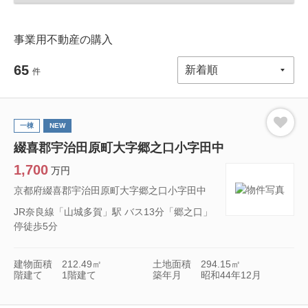
事業用不動産の購入
65
件
一棟
NEW
綴喜郡宇治田原町大字郷之口小字田中
1,700
万円
京都府綴喜郡宇治田原町大字郷之口小字田中
JR奈良線「山城多賀」駅 バス13分「郷之口」
停徒歩5分
建物面積
212.49㎡
土地面積
294.15㎡
階建て
1階建て
築年月
昭和44年12月