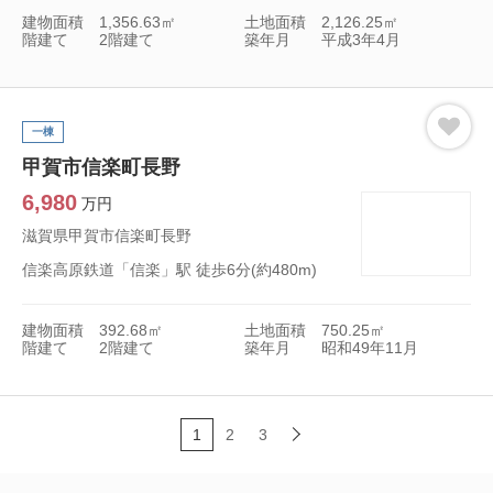
建物面積
1,356.63㎡
土地面積
2,126.25㎡
階建て
2階建て
築年月
平成3年4月
一棟
甲賀市信楽町長野
6,980
万円
滋賀県甲賀市信楽町長野
信楽高原鉄道「信楽」駅 徒歩6分(約480m)
建物面積
392.68㎡
土地面積
750.25㎡
階建て
2階建て
築年月
昭和49年11月
1
2
3
次へ