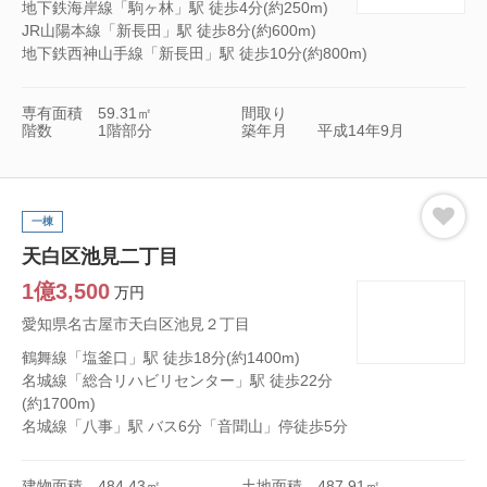
地下鉄海岸線「駒ヶ林」駅 徒歩4分(約250m)
JR山陽本線「新長田」駅 徒歩8分(約600m)
地下鉄西神山手線「新長田」駅 徒歩10分(約800m)
専有面積
59.31㎡
間取り
階数
1階部分
築年月
平成14年9月
一棟
天白区池見二丁目
1億3,500
万円
愛知県名古屋市天白区池見２丁目
鶴舞線「塩釜口」駅 徒歩18分(約1400m)
名城線「総合リハビリセンター」駅 徒歩22分
(約1700m)
名城線「八事」駅 バス6分「音聞山」停徒歩5分
建物面積
484.43㎡
土地面積
487.91㎡