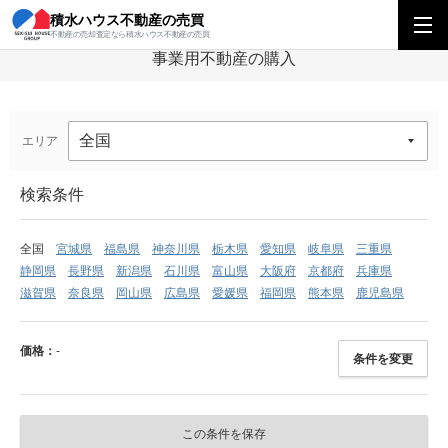
積水ハウス不動産の売買
積水ハウス不動産の売買
事業用不動産の購入
不動産の売却査定なら積水ハウス不動産の売買
事業用不動産の購入
エリア
検索条件
全国
宮城県
福島県
神奈川県
栃木県
愛知県
岐阜県
三重県
静岡県
長野県
新潟県
石川県
富山県
大阪府
京都府
兵庫県
滋賀県
奈良県
岡山県
広島県
愛媛県
福岡県
熊本県
鹿児島県
価格：
-
条件を変更
この条件を保存