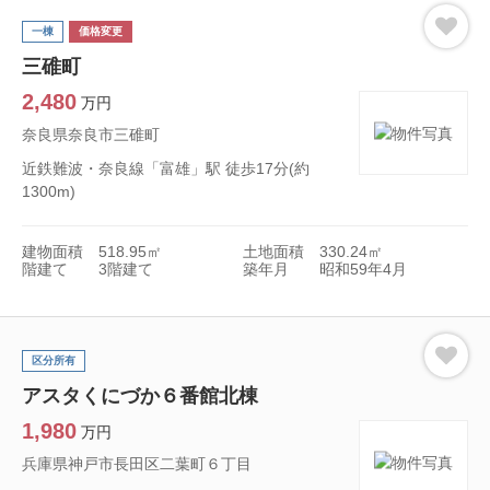
一棟
価格変更
三碓町
2,480
万円
奈良県奈良市三碓町
近鉄難波・奈良線「富雄」駅 徒歩17分(約
1300m)
建物面積
518.95㎡
土地面積
330.24㎡
階建て
3階建て
築年月
昭和59年4月
区分所有
アスタくにづか６番館北棟
1,980
万円
兵庫県神戸市長田区二葉町６丁目