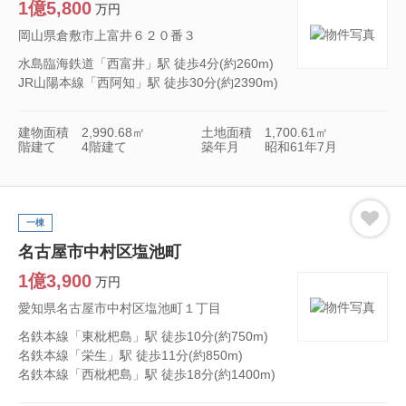
1億5,800
万円
岡山県倉敷市上富井６２０番３
水島臨海鉄道「西富井」駅 徒歩4分(約260m)
JR山陽本線「西阿知」駅 徒歩30分(約2390m)
建物面積
2,990.68㎡
土地面積
1,700.61㎡
階建て
4階建て
築年月
昭和61年7月
一棟
名古屋市中村区塩池町
1億3,900
万円
愛知県名古屋市中村区塩池町１丁目
名鉄本線「東枇杷島」駅 徒歩10分(約750m)
名鉄本線「栄生」駅 徒歩11分(約850m)
名鉄本線「西枇杷島」駅 徒歩18分(約1400m)