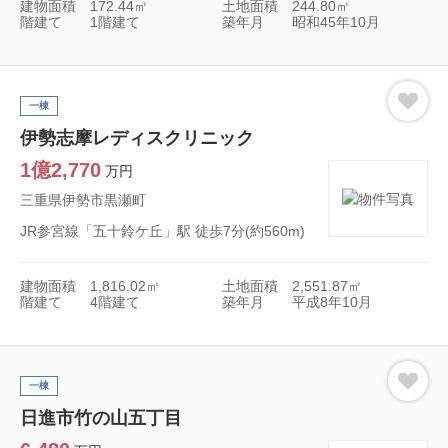
建物面積
172.44㎡
土地面積
244.80㎡
階建て
1階建て
築年月
昭和45年10月
一棟
伊勢志摩レディスクリニック
1億2,770
万円
三重県伊勢市黒瀬町
JR参宮線「五十鈴ケ丘」駅 徒歩7分(約560m)
建物面積
1,816.02㎡
土地面積
2,551.87㎡
階建て
4階建て
築年月
平成8年10月
一棟
日進市竹の山五丁目