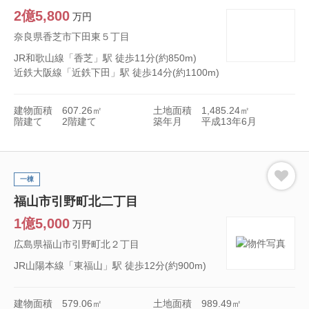
2億5,800
万円
奈良県香芝市下田東５丁目
JR和歌山線「香芝」駅 徒歩11分(約850m)
近鉄大阪線「近鉄下田」駅 徒歩14分(約1100m)
建物面積
607.26㎡
土地面積
1,485.24㎡
階建て
2階建て
築年月
平成13年6月
一棟
福山市引野町北二丁目
1億5,000
万円
広島県福山市引野町北２丁目
JR山陽本線「東福山」駅 徒歩12分(約900m)
建物面積
579.06㎡
土地面積
989.49㎡