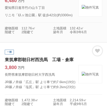
6,480
万円
愛知県日進市竹の山５丁目
リニモ「杁ヶ池公園」駅 徒歩42分(約3300m)
建物面積
112.76㎡
土地面積
132.42㎡
階建て
2階建て
築年月
令和3年6月
一棟
東筑摩郡朝日村西洗馬 工場・倉庫
3,800
万円
長野県東筑摩郡朝日村大字西洗馬
JR篠ノ井線「広丘」駅 より車で約7.6km(19分)
JR篠ノ井線「塩尻」駅 より車で約9.2km(23分)
建物面積
1,472.38㎡
土地面積
2,214.59㎡
階建て
2階建て
築年月
平成9年5月