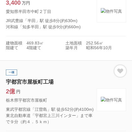
3,400
万円
愛知県半田市中町２丁目
JR武豊線「半田」駅 徒歩8分(約630m)
河和線「知多半田」駅 徒歩9分(約660m)
建物面積
469.83㎡
土地面積
252.56㎡
階建て
4階建て
築年月
昭和56年10月
一棟
宇都宮市屋板町工場
2億
円
栃木県宇都宮市屋板町
東武宇都宮線「江曽島」駅 徒歩52分(約4100m)
東北自動車道「宇都宮上三川インター」まで車
で９分（約４．５ｋｍ）